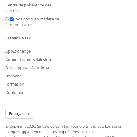
instructions permanentes :
Centre de préférence des
cookies
Pour configurer des listes de sélection de régions/provinces et
Vos choix en matière de
de pays/territoires, sélectionnez les régions/provinces et les
confidentialité
pays dont vous souhaitez disposer dans votre organisation
Salesforce. Reportez-vous à
Configuration des listes de
COMMUNITY
sélection de régions/provinces et de pays/territoires
.
AppExchange
Administrateurs Salesforce
CET ARTICLE A-T-IL RÉSOLU VOTRE PROBLÈME ?
Développeurs Salesforce
Dites-nous ce que nous pouvons améliorer !
Trailhead
Oui
Non
Formation
Confiance
Select Org
Français
© Copyright 2026, Salesforce.com Inc. Tous droits réservés. Les autres
marques appartiennent à leurs propriétaires respectifs.