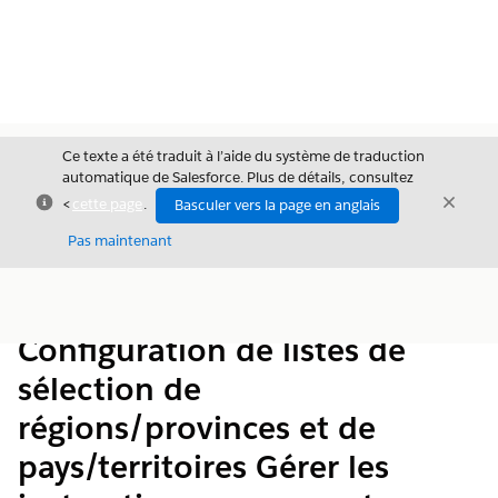
Ce texte a été traduit à l’aide du système de traduction
automatique de Salesforce. Plus de détails, consultez
Fermer
Ferme
<
cette page
.
Basculer vers la page en anglais
Fermer
Pas maintenant
Table des
Afficher la table des matières
matières
Configuration de listes de
sélection de
régions/provinces et de
pays/territoires Gérer les