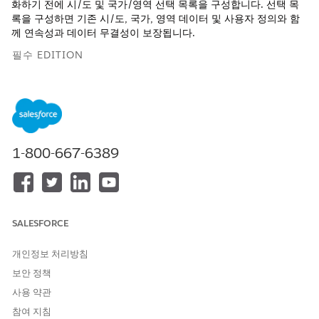
화하기 전에 시/도 및 국가/영역 선택 목록을 구성합니다. 선택 목
록을 구성하면 기존 시/도, 국가, 영역 데이터 및 사용자 정의와 함
께 연속성과 데이터 무결성이 보장됩니다.
필수 EDITION
지원 제품: Lightning Experience
지원 제품: Financial Services Cloud가 활성화된
Professional
,
Enterprise
및
Unlimited
Edition
1-800-667-6389
필요한 사용자 권한
프로필 업데이트 선택 목록 구
애플리케이션 사용자 정의
성:
SALESFORCE
시/도 및 국가/영역 선택 목록을 구성하려면 Salesforce 조직에서
사용할 시/도 및 국가를 선택합니다.
시/도 및 국가/영역 선택 목록
개인정보 처리방침
구성
을 참조하십시오.
보안 정책
사용 약관
참여 지침
이 기사를 통해 문제를 해결했습니까?