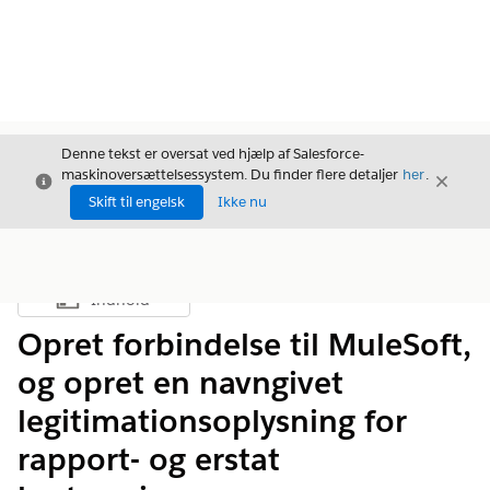
Denne tekst er oversat ved hjælp af Salesforce-
maskinoversættelsessystem. Du finder flere detaljer
her
.
Luk
Luk
Luk
Skift til engelsk
Ikke nu
Indhold
Vis indholdsfortegnelse
Opret forbindelse til MuleSoft,
og opret en navngivet
legitimationsoplysning for
rapport- og erstat