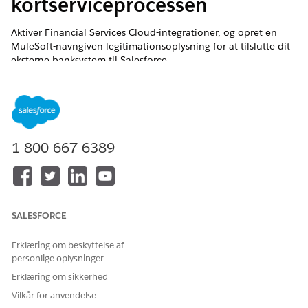
kortserviceprocessen
Aktiver Financial Services Cloud-integrationer, og opret en
MuleSoft-navngiven legitimationsoplysning for at tilslutte dit
eksterne banksystem til Salesforce.
EDITIONSHEADING
BRUGERTILLADELSER PÅKRÆVET
Hvis du vil aktivere
Tilpas applikation
1-800-667-6389
MuleSoft-integration:
Før du opretter forbindelse til MuleSoft og aktiverer
integrationen, skal du aktivere indstillingen for at hente
finansielle kontooplysninger i realtid fra dit eksterne
SALESFORCE
kernesystem. Når denne indstilling er deaktiveret, hentes
kontooplysninger fra Salesforce. Se
Aktiver finansielle
Erklæring om beskyttelse af
kontooplysninger i realtid
.
personlige oplysninger
Forbind dine Salesforce- og MuleSoft-forekomster.
Erklæring om sikkerhed
Skriv
i feltet Find hurtigt i
Integrationsopsætning
Vilkår for anvendelse
Opsætning, og vælg derefter
Integrationsopsætning
.