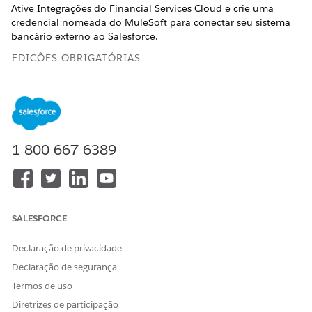
Ative Integrações do Financial Services Cloud e crie uma
credencial nomeada do MuleSoft para conectar seu sistema
bancário externo ao Salesforce.
EDIÇÕES OBRIGATÓRIAS
PERMISSÕES DE USUÁRIO NECESSÁRIAS
Para ativar a integração do
Personalizar aplicativo
MuleSoft:
1-800-667-6389
Antes de se conectar ao MuleSoft e habilitar a integração,
ative a configuração para recuperar informações de conta
financeira em tempo real de seu sistema bancário central
externo. Quando essa configuração está desativada, as
informações da conta são recuperadas do Salesforce.
SALESFORCE
Consulte
Habilitar informações de conta financeira em tempo
real
.
Declaração de privacidade
Conecte suas instâncias do Salesforce e do MuleSoft.
Declaração de segurança
Em Configuração, na caixa Busca rápida, insira
Termos de uso
e selecione
Configuração de integrações
Diretrizes de participação
Configuração de integrações
.