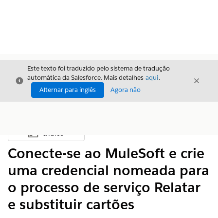
Este texto foi traduzido pelo sistema de tradução
automática da Salesforce. Mais detalhes
aqui
.
Fechar
Fecha
Fechar
Alternar para inglês
Agora não
Índice
Mostrar índice
Conecte-se ao MuleSoft e crie
uma credencial nomeada para
o processo de serviço Relatar
e substituir cartões