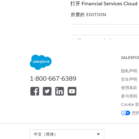
打开 Financial Services
所需的 EDITION
打开 MuleSoft 集成：
在连接到 MuleSoft 并
SALESFO
Salesforce 检索客户信息。请
隐私声明
连接 Salesforce 和 MuleSoft
1-800-667-6389
从“设置”中，在快速查找框
安全声明
在 Financial Services 
使用条款
打开 Financial Services 
参与准则
单击
连接到 MuleSoft 实例
选择服务器，然后单击
Cookie
下一
输入您的 MuleSoft 用
您
授予对 MuleSoft 帐户的
Salesforce 连接到 Mul
现在，您的 Salesforc
Select Org
中文（简体）