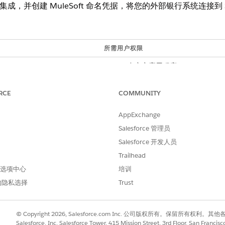
 Cloud 集成，并创建 MuleSoft 命名凭据，将您的外部银行系统连接到 Sa
所需用户权限
自定义应用程序
启用集成之前，请打开该设置，以从外部核心银行系统检索实时财务
RCE
COMMUNITY
参阅
启用实时财务账户信息
。
AppExchange
 实例。
中输入
，然后选择
集成设置
。
集成设置
Salesforce 管理员
Cloud 集成中，单击
我接受条款与条件
。
Salesforce 开发人员
Cloud 集成。
Trailhead
。
 首选项中心
步
。
培训
户名和密码并登录。
的隐私选择
Trust
访问权限。
eSoft 需要几分钟时间。
e 和 MuleSoft 实例已连接。您可以查看连接详细信息和可用的集成。
© Copyright 2026, Salesforce.com Inc. 公司版权所有。保留所
Salesforce, Inc. Salesforce Tower, 415 Mission Street, 3rd Floor, San Francis