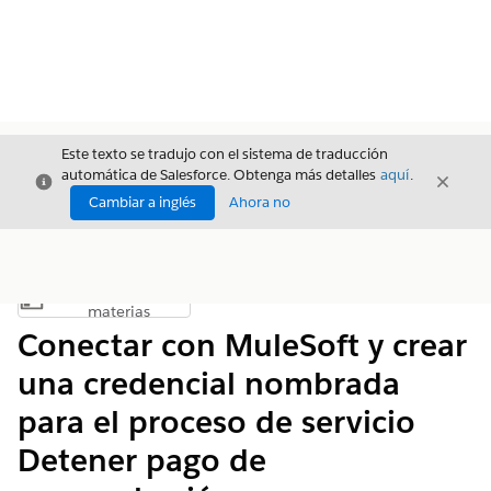
Este texto se tradujo con el sistema de traducción
automática de Salesforce. Obtenga más detalles
aquí
.
Cerrar
Cerrar
Cerrar
Cambiar a inglés
Ahora no
Índice de
Mostrar índice de materias
materias
Conectar con MuleSoft y crear
una credencial nombrada
para el proceso de servicio
Detener pago de