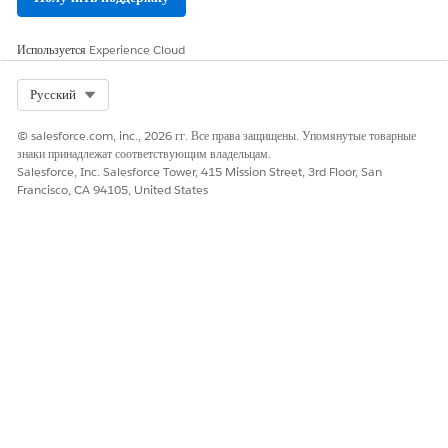
Убедитесь в уникальности имени приложения для
экземпляра MuleSoft.
Используется
Experience Cloud
Нажмите кнопку
«Далее»
.
Чтобы подключиться к базовой банковской системе,
выберите протокол проверки подлинности для интеграции
Select Org
Русский
и ее зависимых приложений, а потом введите
© salesforce.com, inc., 2026 гг. Все права защищены. Упомянутые товарные
соответствующие сведения.
знаки принадлежат соответствующим владельцам.
Включите интеграцию и дождитесь завершения процесса.
Salesforce, Inc. Salesforce Tower, 415 Mission Street, 3rd Floor, San
Именованные регистрационные данные создаются для
Francisco, CA 94105, United States
включенной интеграции.
Введите строку «
Именованные регистрационные
данные
» в поле «Быстрый поиск» в меню «Настройка» и
выберите пункт «
Именованные регистрационные
данные
».
Проверьте добавление именованных регистрационных
данных для подключенного экземпляра MuleSoft.
СМ. ТАКЖЕ:
Включение сведений о финансовом счете в реальном времени
Настройка MuleSoft для интеграции
FSC Integrations API