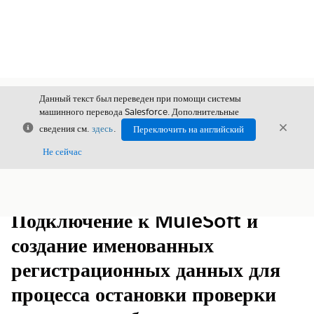
Данный текст был переведен при помощи системы
машинного перевода Salesforce. Дополнительные
Закрыть
Закры
сведения см.
здесь
.
Переключить на английский
Закрыт
Не сейчас
Содержание
Показать содержание
Подключение к MuleSoft и
создание именованных
регистрационных данных для
процесса остановки проверки