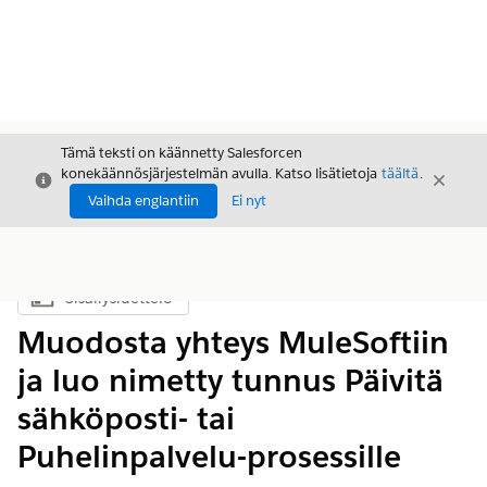
Tämä teksti on käännetty Salesforcen
konekäännösjärjestelmän avulla. Katso lisätietoja
täältä
.
Sulje
Sulje
Sulje
Vaihda englantiin
Ei nyt
Sisällysluettelo
Näytä sisällysluettelo
Muodosta yhteys MuleSoftiin
ja luo nimetty tunnus Päivitä
sähköposti- tai
Puhelinpalvelu-prosessille