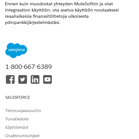
Ennen kuin muodostat yhteyden MuleSoftiin ja otat
integraation käyttöön, ota asetus käyttöön noutaaksesi
reaaliaikaisia finanssitilitietoja ulkoisesta
ydinpankkijärjestelmästäsi.
VAADITUT VERSIOT
TARVITTAVAT KÄYTTÖOIKEUDET
MuleSoft-integraation
Sovelluksen mukautusoikeus
ottaminen käyttöön:
1-800-667-6389
Kun tämä asetus ei ole käytössä, tilitiedot noudetaan
Salesforcesta. Lisätietoja on kohdassa
Reaaliaikaisten
finanssitilien tietojen ottaminen käyttöön
.
SALESFORCE
Yhdistä Salesforce- ja MuleSoft-esiintymäsi.
Kirjoita Määritykset-valikon Pikahaku-kenttään
Tietosuojalausunto
ja valitse sitten
Integraatioiden määritykset
Integraatioiden määritykset
.
Turvatiedote
Napsauta Financial Services Cloud Integrations -
Käyttöehdot
osiosta
Hyväksyn ehdot ja ehdot
.
Osallistumisohjeet
Ota Financial Services Cloud -integraatiot käyttöön.