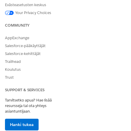
Napsauta
Yhdistä MuleSoft-instanssiin
.
Evästeasetusten keskus
Valitse palvelin ja napsauta
Seuraava
.
Your Privacy Choices
Syötä MuleSoft-käyttäjänimesi ja -salasanasi ja kirjaudu
sisään.
COMMUNITY
Myönnä käyttöoikeus MuleSoft-tilillesi.
Salesforcen yhteyden muodostaminen MuleSoftiin
AppExchange
kestää muutaman minuutin.
Salesforce-pääkäyttäjät
Salesforce- ja MuleSoft-esiintymäsi on nyt yhdistetty.
Voit tarkastella yhteyden lisätietoja ja käytettävissä
Salesforce-kehittäjät
olevia integraatioita.
Trailhead
Ota Salesforcen ja ydinpankkijärjestelmän integrointi
Koulutus
käyttöön.
Trust
Valitse Määritykset-valikon Käytettävissä olevat
integraatiot -osiosta käytettävissä olevien
SUPPORT & SERVICES
integraatioiden luettelosta integraatio, jonka haluat
ottaa käyttöön, ja napsauta sitten
Ota käyttöön
.
Tarvitsetko apua? Hae lisää
resursseja tai ota yhteys
Valitse liiketoimintaryhmä, jolle haluat ottaa
asiantuntijaan.
integraation käyttöön.
Valitse ympäristö, jossa haluat ottaa integraation
käyttöön.
Hanki tukea
Kirjoita sovelluksen nimi.