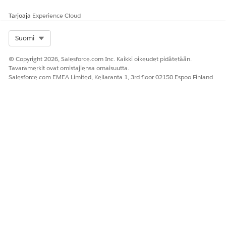
Varmista, että sovelluksen nimi on yksilöllinen
Tarjoaja
Experience Cloud
MuleSoft-instanssillesi.
Napsauta
Seuraava
.
Select Org
Suomi
Jos haluat muodostaa yhteyden
ydinpankkijärjestelmään, valitse integraation ja sen
© Copyright 2026, Salesforce.com Inc. Kaikki oikeudet pidätetään.
sidonnaisten sovellusten todennusprotokolla ja syötä
Tavaramerkit ovat omistajiensa omaisuutta.
asiaankuuluvat tiedot.
Salesforce.com EMEA Limited, Keilaranta 1, 3rd floor 02150 Espoo Finland
Ota integrointi käyttöön ja odota, kunnes prosessi on
valmis.
Käyttöönotetulle integraatiolle luodaan nimetty
tunnus.
Kirjoita Määritykset-valikon Pikahaku-kenttään
Nimetty
tunnus
ja valitse
Nimetyt tunnukset
.
Varmista, että yhdistetylle MuleSoft-instanssille lisättiin
nimetty tunnus.
KATSO MYÖS:
Reaaliaikaisten finanssitilitietojen ottaminen käyttöön
MuleSoftin määrittäminen integraatiota varten
FSC Integrations API -rajapintaa