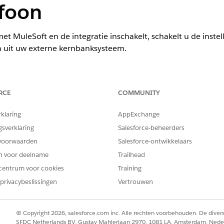
efoon
t MuleSoft en de integratie inschakelt, schakelt u de instell
 uit uw externe kernbanksysteem.
BENODIGDE GEBRUIKERSMACHTIGINGEN
RCE
COMMUNITY
n:
Toepassing aanpassen
rklaring
AppExchange
itgeschakeld, worden accountgegevens opgehaald uit Salesfor
gsverklaring
Salesforce-beheerders
n
.
voorwaarden
Salesforce-ontwikkelaars
en voor deelname
Trailhead
uleSoft-exemplaren.
op in het vak Snel zoeken en selecteer vervolg
centrum voor cookies
p van integraties
Training
 Cloud Integrations op
Ik accepteer de algemene voorwaarden
.
privacybeslissingen
Vertrouwen
 Cloud-integraties in.
leSoft-exemplaar
.
ik op
Volgende
.
© Copyright 2026, salesforce.com inc. Alle rechten voorbehouden. De dive
kersnaam en -wachtwoord in en meld u aan.
SFDC Netherlands BV, Gustav Mahlerlaan 2970, 1081 LA, Amsterdam, Nede