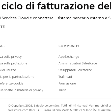
 ciclo di fatturazione d
l Services Cloud e connettere il sistema bancario esterno a S
STE
tning Experience
RCE
COMMUNITY
onal
Edition,
Enterprise
Edition e
Unlimited
Edition in cui è abilita
a sulla privacy
AppExchange
AUTORIZZAZIONI UTENTE RICHIESTE
va sulla protezione
Amministratori Salesforce
oft:
Personalizza applicazione
 di utilizzo
Sviluppatori Salesforce
da per la partecipazione
Trailhead
t e abilitare l'integrazione, attivare l'impostazione per recu
eferenze cookie
Formazione
l sistema bancario core esterno. Quando questa impostazione 
ate da Salesforce. Vedere
Abilitazione delle informazioni
sugl
ue scelte in materia di privacy
Trust
con i sistemi bancari esterni, utilizzare le app di integrazione Mule
© Copyright 2026, Salesforce.com Inc. Tutti i diritti riservati. Vari marchi di pro
salesforce.com Italy S.r.l., Piazza Filippo Meda 5, 20121 Milano (MI) Capit