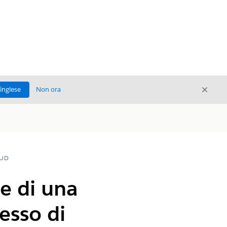
Chiud
'inglese
Non ora
Chiudi
OUD
e di una
esso di