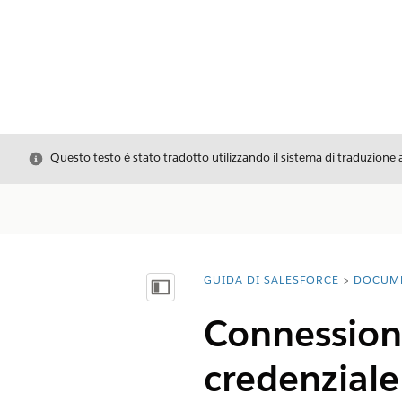
Chiudi
Questo testo è stato tradotto utilizzando il sistema di traduzione 
GUIDA DI SALESFORCE
DOCUM
Ti trovi qui:
Mostra sommario
Connessione
credenziale