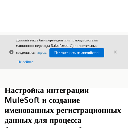
Данный текст был переведен при помощи системы
машинного перевода Salesforce. Дополнительные
Закрыть
Закры
сведения см.
здесь
.
Переключить на английский
Закрыт
Не сейчас
Содержание
Показать содержание
Настройка интеграции
MuleSoft и создание
именованных регистрационных
данных для процесса