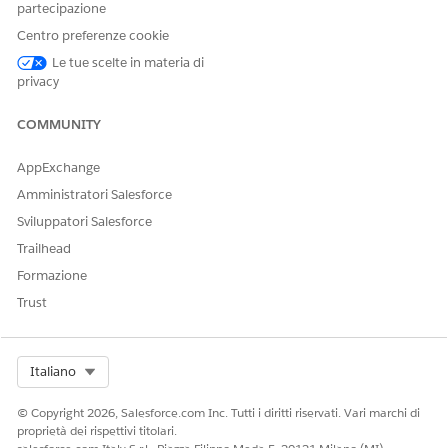
partecipazione
Per
iniziare a integrare
Salesforce con i sistemi bancari esterni,
Centro preferenze cookie
utilizzare le app di integrazione MuleSoft.
Le tue scelte in materia di
VEDERE ANCHE:
privacy
Guida di Salesforce: Abilitazione delle informazioni sugli
COMMUNITY
account finanziari in tempo reale
Guida di Salesforce: Impostazione di MuleSoft per
AppExchange
l'integrazione
Amministratori Salesforce
Sviluppatori Salesforce
Trailhead
QUESTO ARTICOLO HA RISOLTO IL PROBLEMA?
Formazione
Facci sapere, così possiamo migliorare!
Trust
Sì
No
Select Org
Italiano
© Copyright 2026, Salesforce.com Inc. Tutti i diritti riservati. Vari marchi di
proprietà dei rispettivi titolari.