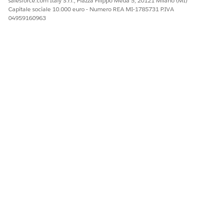
salesforce.com Italy S.r.l., Piazza Filippo Meda 5, 20121 Milano (MI)
Capitale sociale 10.000 euro - Numero REA MI-1785731 P.IVA
04959160963