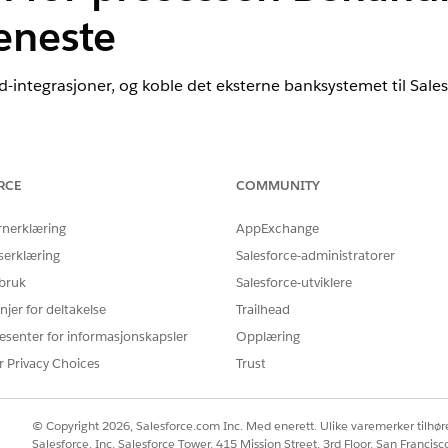
eneste
d-integrasjoner, og koble det eksterne banksystemet til Sales
nce
RCE
COMMUNITY
prise
og
Unlimited
Edition der Financial Services Cloud er aktivert
rnerklæring
AppExchange
NØDVENDIGE BRUKERTILLATELSER
serklæring
Salesforce-administratorer
 bruk
Salesforce-utviklere
g:
Tilpasse program
njer for deltakelse
Trailhead
aktiverer integrasjonen, må du slå på innstillingen for å hent
esenter for informasjonskapsler
Opplæring
et eksterne kjernesystemet. Når denne innstillingen er slåt
r Privacy Choices
Trust
idsinformasjon om finanskontoer
.
s-integrasjoner
ved å koble Salesforce til eksterne banksystemer v
© Copyright 2026, Salesforce.com Inc. Med enerett. Ulike varemerker tilhøre
Salesforce, Inc. Salesforce Tower, 415 Mission Street, 3rd Floor, San Francis