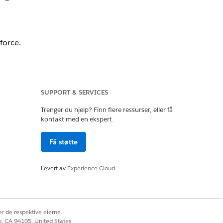
force.
SUPPORT & SERVICES
Trenger du hjelp? Finn flere ressurser, eller få
kontakt med en ekspert.
Få støtte
e sanntids
Levert av
Experience Cloud
t av, hentes kontoinformasjon fra
ed å bruke MuleSoft-integrasjonsapper.
r de respektive eierne.
co, CA 94105, United States