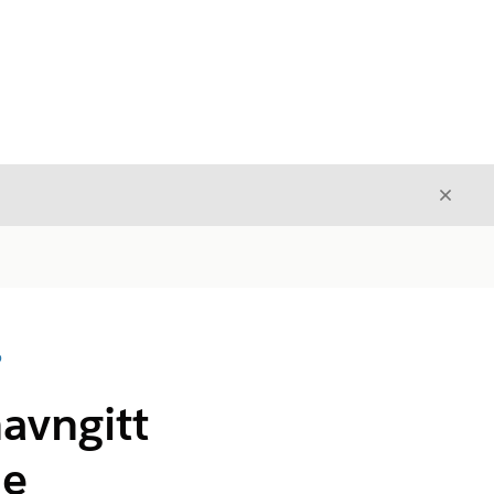
Avslut
Avslutt
D
navngitt
le