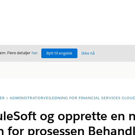
m. Flere detaljer
her
.
Bytt til engelsk
Ikke nå
ER
ADMINISTRATORVEILEDNING FOR FINANCIAL SERVICES CLOU
uleSoft og opprette en 
n for prosessen Behand