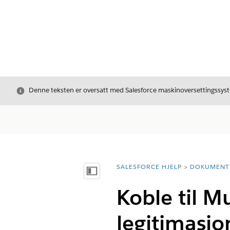
Avslutt
Denne teksten er oversatt med Salesforce maskinoversettingssyste
SALESFORCE HJELP
DOKUMENT
Du er her:
Vis innholdsfortegnelse
Koble til M
legitimasjo