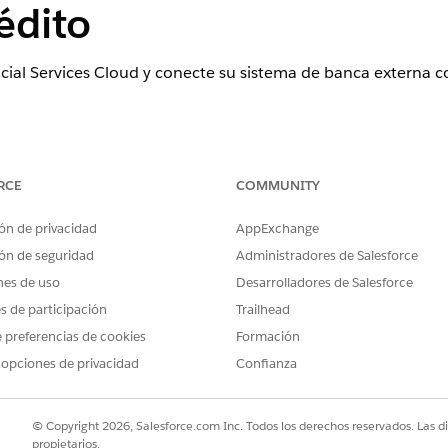
édito
cial Services Cloud y conecte su sistema de banca externa c
ence
RCE
COMMUNITY
ional
,
Enterprise
e
Unlimited
donde Financial Services Cloud está a
ón de privacidad
AppExchange
PERMISOS DE USUARIO NECESARIOS
ón de seguridad
Administradores de Salesforce
eSoft:
Personalizar aplicación
nes de uso
Desarrolladores de Salesforce
es de participación
Trailhead
t y activar la integración, active el parámetro para recupe
 preferencias de cookies
Formación
sde su sistema de gestión de tarjetas externas. Cuando se de
uenta de Salesforce. Consulte
Activar información de cuenta 
 opciones de privacidad
Confianza
ones de Financial Services
conectando Salesforce con sistemas de b
© Copyright 2026, Salesforce.com Inc. Todos los derechos reservados. Las d
propietarios.