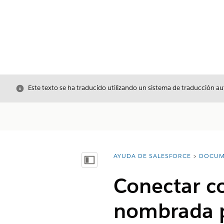
Cerrar
Este texto se ha traducido utilizando un sistema de traducción a
AYUDA DE SALESFORCE
DOCUM
Usted está aquí:
Mostrar índice de materias
Conectar co
nombrada pa