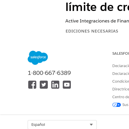
límite de cr
Active Integraciones de Finan
EDICIONES NECESARIAS
Disponible en: Lightning Experi
SALESFO
Disponible en: Ediciones
Profes
Declaraci
1-800-667-6389
Declaraci
Para activar Integración de Mul
Condicio
Directric
Antes de conectarse a MuleSof
Centro de
financieras en tiempo real de
recupera la información de c
Sus
Empiece a trabajar con integraci
de integración de MuleSoft.
Select Org
Español