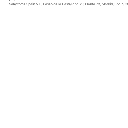
Salesforce Spain S.L., Paseo de la Castellana 79, Planta 7ª, Madrid, Spain, 
información de cuenta financiera en tiempo real
ar MuleSoft para la integración
PROBLEMA?
ejorar!