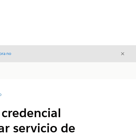
Cerrar
ora no
Cerrar
D
 credencial
r servicio de