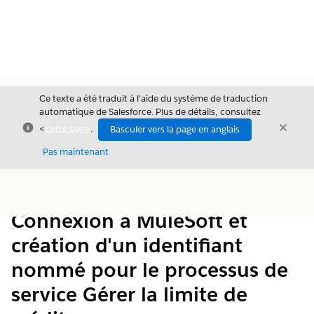
Ce texte a été traduit à l’aide du système de traduction
automatique de Salesforce. Plus de détails, consultez
Fermer
Ferme
<
cette page
.
Basculer vers la page en anglais
Fermer
Pas maintenant
Table des
Afficher la table des matières
matières
Connexion à MuleSoft et
création d'un identifiant
nommé pour le processus de
service Gérer la limite de