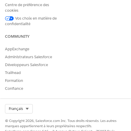
Salesforce. Consultez
Activation des informations
sur les
Centre de préférence des
comptes financiers en temps réel.
cookies
Premiers pas avec Financial Services Integrations
en
Vos choix en matière de
confidentialité
connectant Salesforce à des systèmes bancaires externes en
utilisant des applications d'intégration MuleSoft.
COMMUNITY
VOIR ÉGALEMENT :
Aide de Salesforce : Activer les informations en temps réel
AppExchange
sur les comptes financiers
Administrateurs Salesforce
Aide de Salesforce : Configuration de MuleSoft pour
Développeurs Salesforce
l'intégration
Trailhead
Formation
Confiance
CET ARTICLE A-T-IL RÉSOLU VOTRE PROBLÈME ?
Dites-nous ce que nous pouvons améliorer !
Select Org
Français
Oui
Non
© Copyright 2026, Salesforce.com Inc. Tous droits réservés. Les autres
marques appartiennent à leurs propriétaires respectifs.