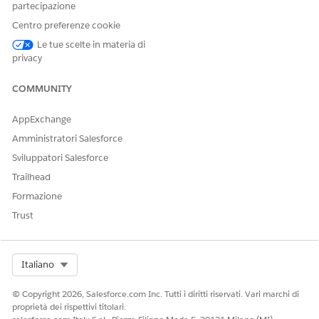
partecipazione
Vedere
Abilitazione delle informazioni
sugli account finanziari
in tempo reale.
Centro preferenze cookie
Per
iniziare a integrare
Salesforce con i sistemi bancari esterni,
Le tue scelte in materia di
privacy
utilizzare le app di integrazione MuleSoft.
VEDERE ANCHE:
COMMUNITY
Guida di Salesforce: Abilitazione delle informazioni sugli
account finanziari in tempo reale
AppExchange
Guida di Salesforce: Impostazione di MuleSoft per
Amministratori Salesforce
l'integrazione
Sviluppatori Salesforce
Trailhead
Formazione
QUESTO ARTICOLO HA RISOLTO IL PROBLEMA?
Trust
Facci sapere, così possiamo migliorare!
Sì
No
Select Org
Italiano
© Copyright 2026, Salesforce.com Inc. Tutti i diritti riservati. Vari marchi di
proprietà dei rispettivi titolari.