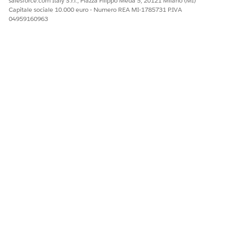
salesforce.com Italy S.r.l., Piazza Filippo Meda 5, 20121 Milano (MI)
Capitale sociale 10.000 euro - Numero REA MI-1785731 P.IVA
04959160963