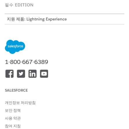
필수 EDITION
지원 제품: Lightning Experience
지원 제품: Financial Services Cloud가 활성화된
Professional
,
Enterprise
및
Unlimited
Edition
필요한 사용자 권한
MuleSoft 통합 설정:
애플리케이션 사용자 정의
1-800-667-6389
MuleSoft에 연결하고 통합을 활성화하기 전에 설정을 활성화하여
외부 카드 관리 시스템에서 금융 계정 정보를 실시간으로 검색합니
다. 이 설정이 해제되면 계정 정보가 Salesforce에서 검색됩니다.
실
시간 금융 계정 정보 활성화
를 참조하십시오.
SALESFORCE
MuleSoft 통합 앱을 사용하여 Salesforce와 외부 은행 시스템을 연
개인정보 처리방침
결하여 금융 서비스 통합을
시작합니다
.
보안 정책
다음 사항도 참조:
사용 약관
Salesforce 도움말: 실시간 금융 계정 정보 활성화
참여 지침
Salesforce 도움말: 통합용 MuleSoft 설정