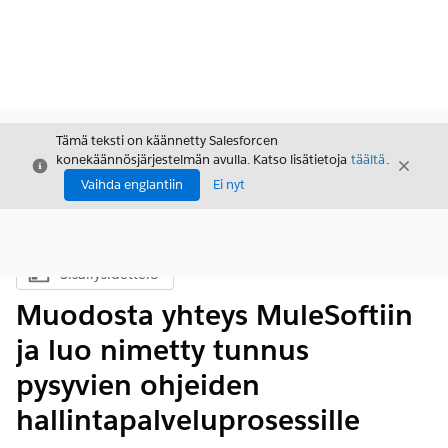
Tämä teksti on käännetty Salesforcen
konekäännösjärjestelmän avulla. Katso lisätietoja
täältä
.
Sulje
Sulje
Sulje
Vaihda englantiin
Ei nyt
Sisällysluettelo
Näytä sisällysluettelo
Muodosta yhteys MuleSoftiin
ja luo nimetty tunnus
pysyvien ohjeiden
hallintapalveluprosessille