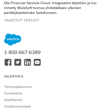
Ota Financial Services Cloud -integraatiot käyttöön ja luo
nimetty MuleSoft-tunnus yhdistääksesi ulkoisen
pankkijärjestelmäsi Salesforceen.
VAADITUT VERSIOT
TARVITTAVAT KÄYTTÖOIKEUDET
MuleSoft-integraation
Sovelluksen mukautusoikeus
ottaminen käyttöön:
1-800-667-6389
Ennen kuin muodostat yhteyden MuleSoftiin ja otat
integraation käyttöön, ota asetus käyttöön noutaaksesi
reaaliaikaisia finanssitilitietoja ulkoisesta
ydinpankkijärjestelmästäsi. Kun tämä asetus ei ole käytössä,
tilitiedot noudetaan Salesforcesta. Lisätietoja on kohdassa
SALESFORCE
Reaaliaikaisten finanssitilien tietojen ottaminen käyttöön
.
Yhdistä Salesforce- ja MuleSoft-esiintymäsi.
Tietosuojalausunto
Kirjoita Määritykset-valikon Pikahaku-kenttään
Turvatiedote
ja valitse sitten
Integraatioiden määritykset
Käyttöehdot
Integraatioiden määritykset
.
Osallistumisohjeet
Napsauta Financial Services Cloud Integrations -