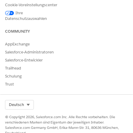
deaktiviert ist, werden Accountinformationen aus Salesforce
Cookie-Voreinstellungscenter
abgerufen. Entsprechende Informationen finden Sie unter
Ihre
Aktivieren von Echtzeit-Finanz-Accountinformationen
.
Datenschutzauswahlen
Erste Schritte mit
Financial Services-Integrationen: Verbinden
Sie Salesforce mit externen Banksystemen mithilfe von
COMMUNITY
MuleSoft-Integrationsanwendungen.
AppExchange
SIEHE AUCH:
Salesforce-Administratoren
Salesforce-Hilfe: Aktivieren von Informationen zu Finanz-
Salesforce-Entwickler
Accounts in Echtzeit
Salesforce-Hilfe: Einrichten von MuleSoft für die
Trailhead
Integration
Schulung
Salesforce-Hilfe: API für FSC-Integrationen
Trust
KONNTEN SIE IHR PROBLEM MITHILFE DIESES ARTIKELS
Select Org
Deutsch
LÖSEN?
© Copyright 2026, Salesforce.com Inc. Alle Rechte vorbehalten. Die
Geben Sie uns Feedback, damit wir uns verbessern können.
verschiedenen Marken sind Eigentum der jeweiligen Inhaber.
Salesforce.com Germany GmbH, Erika-Mann-Str. 31, 80636 München,
Ja
Nein
Deutschland