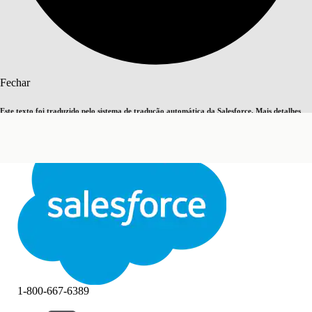
Pesquisar
Fechar
Este texto foi traduzido pelo sistema de tradução automática da Salesforce. Mais detalhes
Alternar para inglês
Agora não
aqui
.
Fechar
Fechar
1-800-667-6389