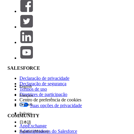
Filtros (0)
SELECIONAR FILTROS
Adicionar
Área de produtos
Impacto do recurso
SALESFORCE
Declaração de privacidade
Declaração de segurança
English
Termos de uso
Diretrizes de participação
Français
Centro de preferência de cookies
Deutsch
Suas opções de privacidade
Edição
Italiano
COMMUNITY
日本語
AppExchange
Administradores do Salesforce
Español (México)