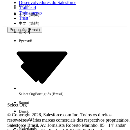
Desenvolvedores do Salesforce
Español
Trailhead
Experiência
Treinamento
中文（简体）
Trust
中文（繁體）
Português (Brasil)
한국어
Русский
Limpar tudo
Concluído
Select Org
Português (Brasil)
Suomi
Select Org
Dansk
© Copyright 2026, Salesforce.com Inc. Todos os direitos
reservados. Várias marcas comerciais dos respectivos proprietários.
Svenska
Salesforce Brasil, Av. Jornalista Roberto Marinho, 85 - 14º andar -
Sem resultados
Nederlands