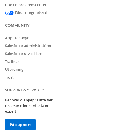
Cookie-preferenscenter
SE ÄVEN:
Dina integritetsval
Salesforce-hjälpen: Aktivera information om finanskonton
i realtid
COMMUNITY
Salesforce-hjälpen: Konfigurera MuleSoft för integrering
Salesforce-hjälpen: FSC Integrations API
AppExchange
Salesforce-administratörer
Salesforce-utvecklare
LÖSTE DENNA ARTIKEL DITT PROBLEM?
Trailhead
Berätta för oss vad vi kan förbättra!
Utbildning
Trust
Ja
Nej
SUPPORT & SERVICES
Behöver du hjälp? Hitta fler
resurser eller kontakta en
expert.
Få support