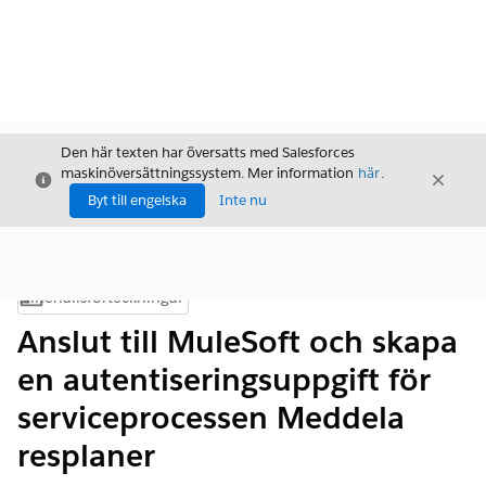
Den här texten har översatts med Salesforces
maskinöversättningssystem. Mer information
här
.
Stäng
Stäng
Stäng
Byt till engelska
Inte nu
Innehållsförteckningar
Visa innehållsförteckning
Anslut till MuleSoft och skapa
en autentiseringsuppgift för
serviceprocessen Meddela
resplaner