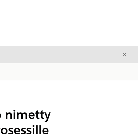
Sulje
Sulje
o nimetty
osessille