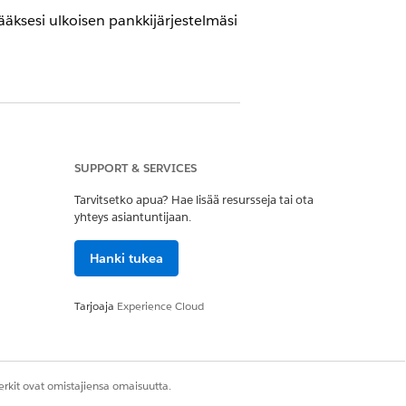
ääksesi ulkoisen pankkijärjestelmäsi
SUPPORT & SERVICES
töön noutaaksesi reaaliaikaisia
Tarvitsetko apua? Hae lisää resursseja tai ota
ilitiedot noudetaan Salesforcesta.
yhteys asiantuntijaan.
Hanki tukea
ten
Integraatioiden määritykset
.
Tarjoaja
Experience Cloud
rkit ovat omistajiensa omaisuutta.