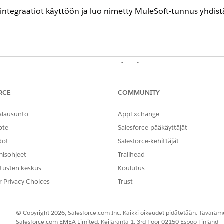
-integraatiot käyttöön ja luo nimetty MuleSoft-tunnus yhdist
TARVITTAVAT KÄYTTÖOIKEUDET
n käyttöön:
Sovelluksen mukautusoikeus
RCE
COMMUNITY
 MuleSoftiin ja otat integraation käyttöön, ota asetus käyt
 ydinpankkijärjestelmästäsi. Kun tämä asetus ei ole käytössä, t
alausunto
AppExchange
iaikaisten finanssitilien tietojen ottaminen käyttöön
.
ote
Salesforce-pääkäyttäjät
dot
Salesforce-kehittäjät
t-esiintymäsi.
kon Pikahaku-kenttään
misohjeet
Trailhead
ja valitse sit
Integraatioiden määritykset
es Cloud Integrations -osiosta
Hyväksyn ehdot ja ehdot
.
tusten keskus
Koulutus
ud -integraatiot käyttöön.
r Privacy Choices
Trust
t-instanssiin
.
ta
Seuraava
.
esi ja -salasanasi ja kirjaudu sisään.
© Copyright 2026, Salesforce.com Inc. Kaikki oikeudet pidätetään. Tavarame
ft-tilillesi.
Salesforce.com EMEA Limited, Keilaranta 1, 3rd floor 02150 Espoo Finland