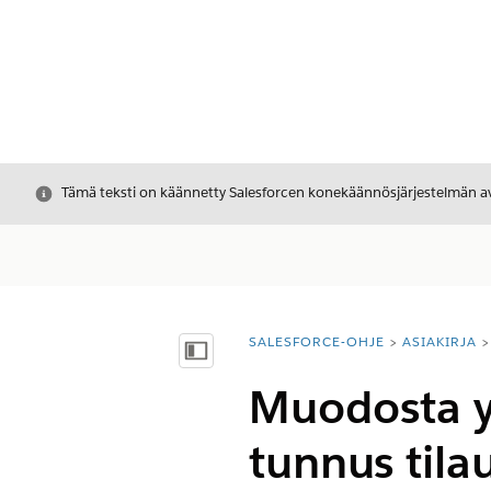
Sulje
Tämä teksti on käännetty Salesforcen konekäännösjärjestelmän avu
SALESFORCE-OHJE
ASIAKIRJA
Olet tässä:
Näytä sisällysluettelo
Muodosta yh
tunnus tila