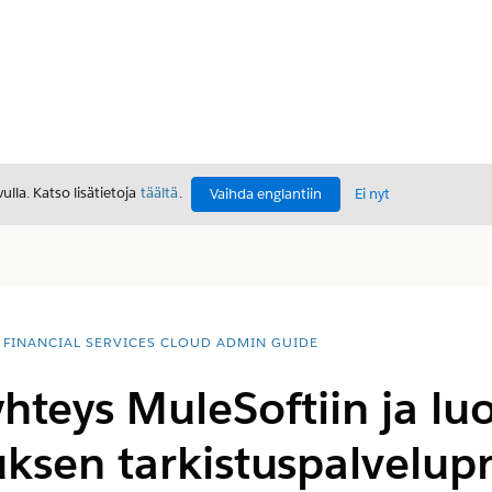
lla. Katso lisätietoja
täältä
.
Vaihda englantiin
Ei nyt
FINANCIAL SERVICES CLOUD ADMIN GUIDE
teys MuleSoftiin ja lu
uksen tarkistuspalvelupr