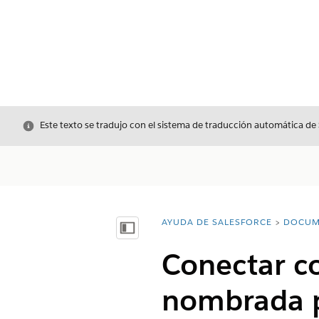
Cerrar
Este texto se tradujo con el sistema de traducción automática de
AYUDA DE SALESFORCE
DOCUM
Usted está aquí:
Mostrar índice de materias
Conectar co
nombrada pa