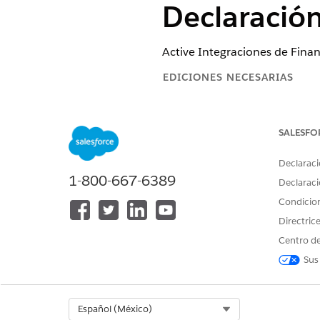
Declaración
Active Integraciones de Finan
EDICIONES NECESARIAS
Disponible en: Lightning Experi
SALESFO
Disponible en: Ediciones
Profes
Declaraci
1-800-667-6389
Declaraci
Para activar la integración de M
Condicio
Directric
Antes de conectarse a MuleSof
Centro de
financieras en tiempo real de
de cuenta se recupera de Sal
Sus
Empiece a trabajar con Integraci
de integración de MuleSoft.
Select Org
Español (México)