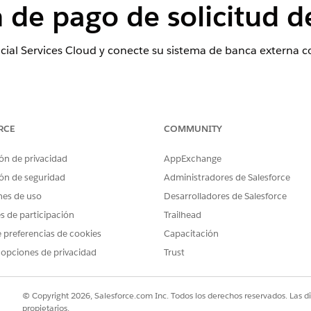
 de pago de solicitud 
cial Services Cloud y conecte su sistema de banca externa c
ence
RCE
COMMUNITY
sional
,
Enterprise
y
Unlimited
donde Financial Services Cloud está 
ón de privacidad
AppExchange
PERMISOS DE USUARIO NECESARIOS
ón de seguridad
Administradores de Salesforce
uleSoft:
Personalizar aplicación
nes de uso
Desarrolladores de Salesforce
es de participación
Trailhead
t y activar la integración, active la configuración para rec
 preferencias de cookies
Capacitación
sde su sistema bancario principal externo. Cuando se desact
esforce. Consulte
Activar información de
cuenta financiera e
 opciones de privacidad
Trust
ones de Financial Services
conectando Salesforce con sistemas banca
© Copyright 2026, Salesforce.com Inc. Todos los derechos reservados. Las d
propietarios.