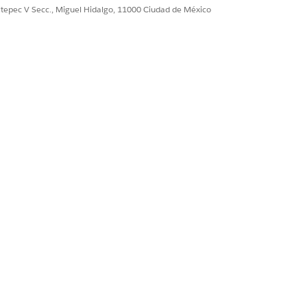
ultepec V Secc., Miguel Hidalgo, 11000 Ciudad de México
Sí
No