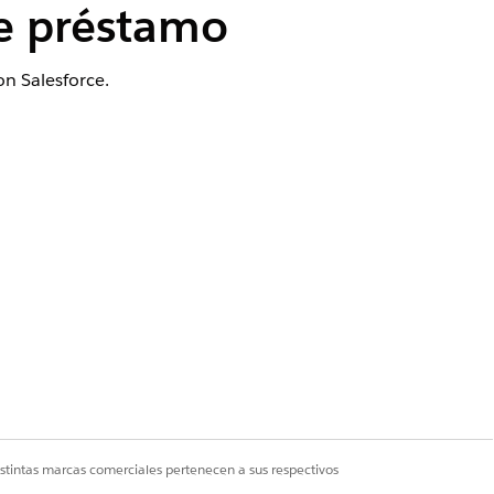
de préstamo
on Salesforce.
activada
uperar información de cuentas
iva este parámetro, la información
n tiempo real.
rios externos utilizando aplicaciones
istintas marcas comerciales pertenecen a sus respectivos