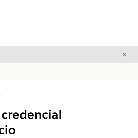
Cerrar
Cerrar
D
 credencial
cio