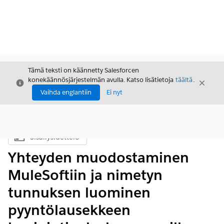
Tämä teksti on käännetty Salesforcen
konekäännösjärjestelmän avulla. Katso lisätietoja
täältä
.
Sulje
Sulje
Sulje
Vaihda englantiin
Ei nyt
Sisällysluettelo
Näytä sisällysluettelo
Yhteyden muodostaminen
MuleSoftiin ja nimetyn
tunnuksen luominen
pyyntölausekkeen