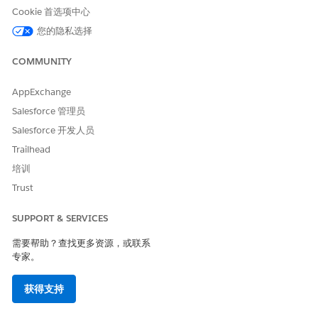
启用 Salesforce 与核心银行系统之间的集成。
Cookie 首选项中心
在“集成设置”页面的“可用集成”部分，从可用集成列表中，
您的隐私选择
选择要启用的集成，然后单击
启用
。
选择要为其启用集成的业务组。
COMMUNITY
选择要启用集成的环境。
输入应用程序名称。
AppExchange
请确保应用程序名称对 MuleSoft 实例唯一。
Salesforce 管理员
单击
下一步
。
要连接到核心银行系统，选择集成及其依赖应用程序的身份
Salesforce 开发人员
验证协议，然后输入相关详细信息。
Trailhead
启用集成，并等待流程完成。
培训
为启用的集成创建命名凭据。
Trust
从“设置”中，在快速查找方框中输入
，然后选择
命
命名凭据
名凭据
。
SUPPORT & SERVICES
请确认为连接的 MuleSoft 实例添加了命名凭据。
需要帮助？查找更多资源，或联系
另请参阅：
专家。
启用实时财务客户信息
为集成设置 MuleSoft
获得支持
FSC 集成 API