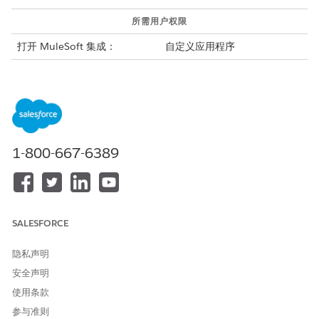
所需用户权限
打开 MuleSoft 集成：
自定义应用程序
在连接到 MuleSoft 并启用集成之前，请打开该设置，以从外部核
心银行系统检索实时财务账户信息。关闭此设置时，将从
Salesforce 检索客户信息。请参阅
启用实时财务账户信息
。
连接 Salesforce 和 MuleSoft 实例。
从“设置”中，在快速查找框中输入
，然后选择
集成
集成设置
1-800-667-6389
设置
。
在 Financial Services Cloud 集成中，单击
我接受条款与条
件
。
打开 Financial Services Cloud 集成。
单击
连接到 MuleSoft 实例
。
SALESFORCE
选择服务器，然后单击
下一步
。
输入您的 MuleSoft 用户名和密码并登录。
隐私声明
授予对 MuleSoft 帐户的访问权限。
安全声明
Salesforce 连接到 MuleSoft 需要几分钟时间。
现在，您的 Salesforce 和 MuleSoft 实例已连接。您可以
使用条款
查看连接详细信息和可用的集成。
参与准则