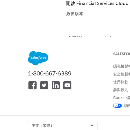
開啟 Financial Services
必要版本
若要開啟 MuleSoft 整合:
在您連線至 MuleSoft 
SALESFO
Salesforce 提取帳戶資訊。請
隱私權聲
連線您的 Salesforce 與 MuleS
1-800-667-6389
進入「設定」,在「快速尋
安全性聲
在「Financial Services
使用條款
開啟「Financial Services
參與原則
按一下「
連線至 MuleSoft
選取伺服器,然後按一下「
Cookie
下
輸入您的 MuleSoft 使
您
授與 MuleSoft 帳戶的存
Salesforce 需要幾分鐘的
您的 Salesforce 與 
Select Org
中文（繁體）