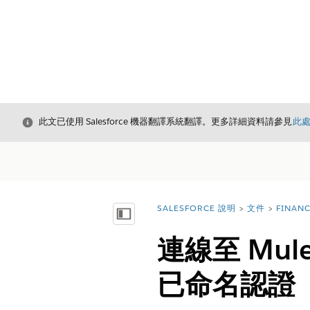
結束
此文已使用 Salesforce 機器翻譯系統翻譯。更多詳細資料請參見
此
SALESFORCE 說明
文件
FINAN
您位於此處：
顯示目錄
連線至 Mu
已命名認證