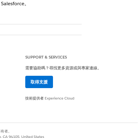
alesforce。
戶資訊。當關閉此設定時,系統會從
SUPPORT & SERVICES
需要協助嗎？尋找更多資源或與專家連線。
取得支援
技術提供者
Experience Cloud
別擁有者。
co, CA 94105, United States