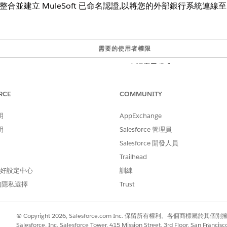
 Cloud 整合並建立 MuleSoft 已命名認證,以將您的外部銀行系統連線至 S
需要的使用者權限
自訂應用程式
並啟用整合之前,請先開啟設定,以從外部核心銀行系統提取即時財務帳
RCE
COMMUNITY
參閱
啟用即時財務帳戶資訊
。
明
AppExchange
oft 例項。
找」方塊中輸入
,然後選取「
整合設定
」。
整合設定
明
Salesforce 管理員
 Cloud 整合」中,按一下「
我接受條款和條件
」。
Salesforce 開發人員
 Cloud 整合」。
Trailhead
 例項
」。
 偏好設定中心
一步
」。
訓練
用者名稱和密碼並登入。
的隱私選擇
Trust
取權。
時間來連線至 MuleSoft。
MuleSoft 例項現在已連線。您可以檢視連線詳細資料與可用的整合。
© Copyright 2026, Salesforce.com Inc. 保留所有權利。各個商標屬於其個
Salesforce, Inc. Salesforce Tower, 415 Mission Street, 3rd Floor, San Francis