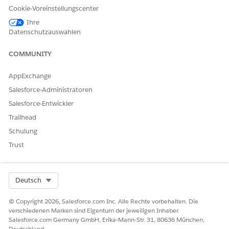
Informationen zu Finanz-Accounts in Echtzeit aus Ihrem
Cookie-Voreinstellungscenter
externen Kernbanksystem abzurufen. Wenn diese Einstellung
Ihre
deaktiviert ist, werden Accountinformationen aus Salesforce
Datenschutzauswahlen
abgerufen. Entsprechende Informationen finden Sie unter
Aktivieren von Echtzeit-Finanz-Accountinformationen
.
COMMUNITY
Erste Schritte mit
Financial Services-Integrationen: Verbinden
Sie Salesforce mit externen Banksystemen mithilfe von
AppExchange
MuleSoft-Integrationsanwendungen.
Salesforce-Administratoren
SIEHE AUCH:
Salesforce-Entwickler
Salesforce-Hilfe: Aktivieren von Informationen zu Finanz-
Trailhead
Accounts in Echtzeit
Schulung
Salesforce-Hilfe: Einrichten von MuleSoft für die
Trust
Integration
Salesforce-Hilfe: API für FSC-Integrationen
Select Org
Deutsch
© Copyright 2026, Salesforce.com Inc. Alle Rechte vorbehalten. Die
KONNTEN SIE IHR PROBLEM MITHILFE DIESES ARTIKELS
verschiedenen Marken sind Eigentum der jeweiligen Inhaber.
LÖSEN?
Salesforce.com Germany GmbH, Erika-Mann-Str. 31, 80636 München,
Geben Sie uns Feedback, damit wir uns verbessern können.
Deutschland