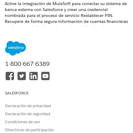
Active la integración de MuleSoft para conectar su sistema de
banca externa con Salesforce y crear una credencial
nombrada para el proceso de servicio Restablecer PIN.
Recupere de forma segura información de cuentas financieras
en tiempo real desde su sistema de gestión de tarjetas
externas.
EDICIONES NECESARIAS
Disponible en: Lightning Experience
1-800-667-6389
Disponible en: Ediciones
Profesional
,
Enterprise
e
Unlimited
donde Financial Services Cloud está activado
PERMISOS DE USUARIO NECESARIOS
SALESFORCE
Para activar Integración de
Personalizar aplicación
MuleSoft:
Declaración de privacidad
Declaración de seguridad
Antes de conectarse a MuleSoft y activar la integración, active
el parámetro para recuperar información de cuentas
Condiciones de uso
financieras en tiempo real desde su sistema de banca
Directrices de participación
principal externo. Cuando se desactiva esta configuración, se