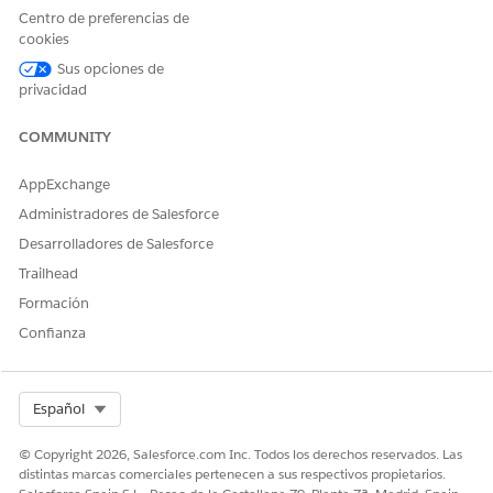
recupera la información de cuenta de Salesforce. Consulte
Centro de preferencias de
cookies
Activar información de cuenta financiera
en tiempo real.
Sus opciones de
Empiece a trabajar con integraciones de Financial Services
privacidad
conectando Salesforce con sistemas de banca externa
utilizando aplicaciones de integración de MuleSoft.
COMMUNITY
CONSULTE TAMBIÉN:
AppExchange
Ayuda de Salesforce: Activar información de cuenta
Administradores de Salesforce
financiera en tiempo real
Ayuda de Salesforce: Configurar MuleSoft para la
Desarrolladores de Salesforce
integración
Trailhead
Ayuda de Salesforce: API de integraciones de FSC
Formación
Confianza
¿RESOLVIÓ ESTE ARTÍCULO SU PROBLEMA?
¡Háganos saber cómo podemos mejorar!
Select Org
Español
Sí
No
© Copyright 2026, Salesforce.com Inc. Todos los derechos reservados. Las
distintas marcas comerciales pertenecen a sus respectivos propietarios.