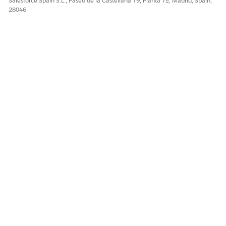
Salesforce Spain S.L., Paseo de la Castellana 79, Planta 7ª, Madrid, Spain,
28046