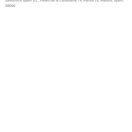
Salesforce Spain S.L., Paseo de la Castellana 79, Planta 7ª, Madrid, Spain,
28046