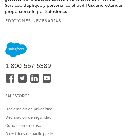
Services, duplique y personalice el perfil Usuario estándar
proporcionado por Salesforce.
EDICIONES NECESARIAS
Disponible en: Lightning Experience
Disponible en:
Professional Edition
,
Enterprise Edition
y
Unlimited Edition
En Configuración, introduzca
en el cuadro
1-800-667-6389
Perfiles
Búsqueda rápida y seleccione
Perfiles
.
Duplique el perfil de Usuario estándar.
Asígnele un nombre, como
.
Asesor
Guarde sus cambios.
SALESFORCE
Repita para crear los perfiles Banca personal y Gestor de
relaciones.
Declaración de privacidad
Declaración de seguridad
Condiciones de uso
¿RESOLVIÓ ESTE ARTÍCULO SU PROBLEMA?
Directrices de participación
¡Háganos saber cómo podemos mejorar!