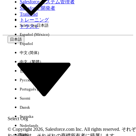
Salesforce システム管理者
Salesforce 開発者
環境
Trailhead
トレーニング
Select Org
日本語
トラスト
Español (México)
日本語
Español
すべてクリア
完了
中文 (简体)
中文（繁體）
한국어
Русский
Português (Brasil)
Suomi
Dansk
Svenska
Select Org
Nederlands
© Copyright 2026, Salesforce.com Inc. All rights reserved. それぞ
Norsk
結果がありません
れの商標は、それぞれの商標所有者に帰属します。