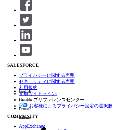
絞り込み条件 (0)
絞り込み条件を選択
追加
製品エリア
SALESFORCE
機能の影響
プライバシーに関する声明
セキュリティに関する声明
利用規約
English
参加ガイドライン:
Cookie プリファレンスセンター
Français
エディション
お客様によるプライバシー設定の選択肢
Deutsch
COMMUNITY
Italiano
AppExchange