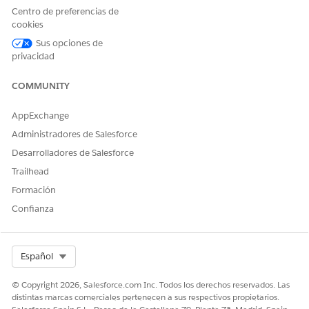
Centro de preferencias de
cookies
¿RESOLVIÓ ESTE ARTÍCULO SU PROBLEMA?
Sus opciones de
¡Háganos saber cómo podemos mejorar!
privacidad
Sí
No
COMMUNITY
AppExchange
Administradores de Salesforce
Desarrolladores de Salesforce
Trailhead
Formación
Confianza
Select Org
Español
© Copyright 2026, Salesforce.com Inc. Todos los derechos reservados. Las
distintas marcas comerciales pertenecen a sus respectivos propietarios.