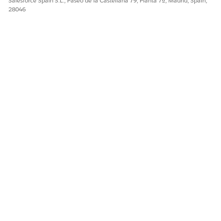
Salesforce Spain S.L., Paseo de la Castellana 79, Planta 7ª, Madrid, Spain,
28046