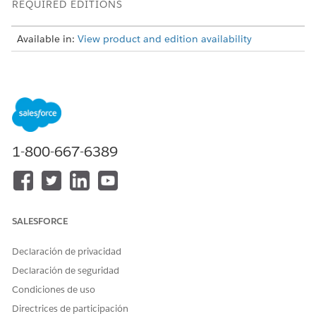
REQUIRED EDITIONS
Available in:
View product and edition availability
Here's a sample hierarchy showing two levels of
EXAMPLE
hierarchy for tag categories and their corresponding
1-800-667-6389
interest tags.
Tag category: Sport
Tag category: Snow Sports
Interest tag: Skiing
Interest tag: Snowboarding
SALESFORCE
Tag category: Water Sports
Interest tag: Sailing
Declaración de privacidad
Interest tag: Scuba Diving
Declaración de seguridad
Condiciones de uso
Directrices de participación