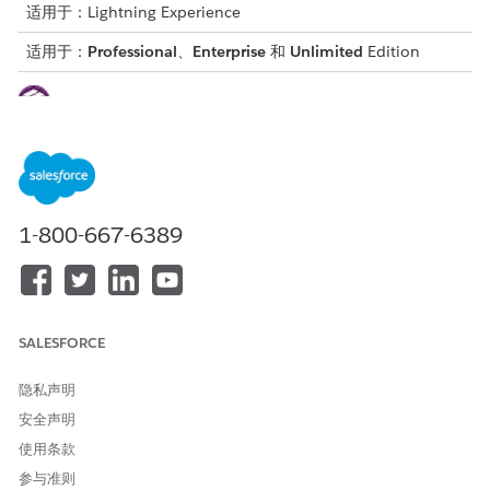
适用于：Lightning Experience
适用于：
Professional
、
Enterprise
和
Unlimited
Edition
这是 Financial Services Cloud 受管软件包功能。
从“设置”中，在快速查找框中输入
，然后选择
简档
。
简档
单击
新建
。
从现有简档列表中，选择
标准用户
。
输入简档名称，例如
。
财务顾问
1-800-667-6389
保存更改。
本文章是否解决您的问题？
SALESFORCE
请与我们共享您的想法，以便我们进行改进！
隐私声明
是
否
安全声明
使用条款
参与准则