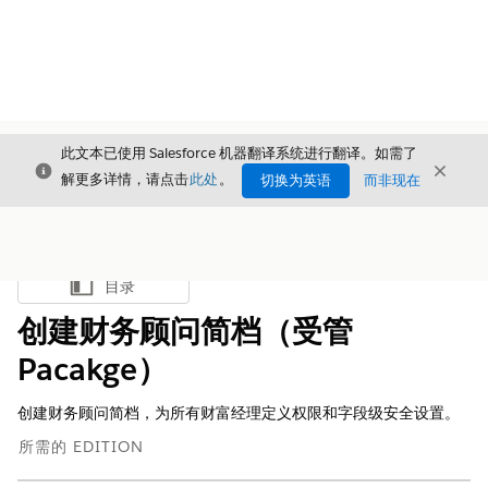
此文本已使用 Salesforce 机器翻译系统进行翻译。如需了
关闭
关闭
关闭
解更多详情，请点击
此处
。
切换为英语
而非现在
目录
显示目录
创建财务顾问简档（受管
Pacakge）
创建财务顾问简档，为所有财富经理定义权限和字段级安全设置。
所需的 EDITION