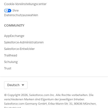
Cookie-Voreinstellungscenter
Ihre
Datenschutzauswahlen
COMMUNITY
Wenn Sie die Ansicht nicht im Vollbildmodus anzeigen
können, öffnen Sie das Video auf einer neuen Registerkarte:
AppExchange
objektübergreifender Feldverlauf
.
Salesforce-Administratoren
Salesforce-Entwickler
Trailhead
KONNTEN SIE IHR PROBLEM MITHILFE DIESES ARTIKELS
Schulung
LÖSEN?
Trust
Geben Sie uns Feedback, damit wir uns verbessern können.
Ja
Nein
Select Org
Deutsch
© Copyright 2026, Salesforce.com Inc. Alle Rechte vorbehalten. Die
verschiedenen Marken sind Eigentum der jeweiligen Inhaber.
Salesforce.com Germany GmbH, Erika-Mann-Str. 31, 80636 München,
Deutschland