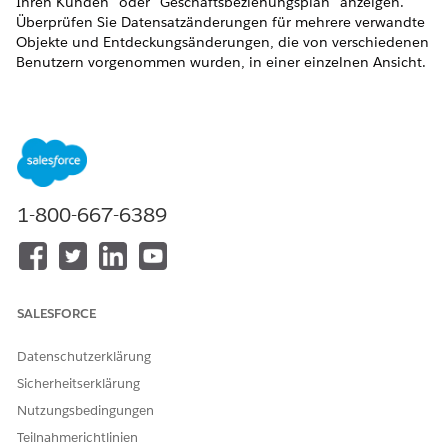
Ihren Kunden" oder "Geschäftsbeziehungsplan" anzeigen.
Überprüfen Sie Datensatzänderungen für mehrere verwandte
Objekte und Entdeckungsänderungen, die von verschiedenen
Benutzern vorgenommen wurden, in einer einzelnen Ansicht.
ERFORDERLICHE EDITIONEN
Verfügbarkeit: Lightning Experience
Verfügbarkeit:
Enterprise
,
Professional
,
Unlimited
und
Developer
Edition.
1-800-667-6389
Informationen zum Konfigurieren des objektübergreifenden
Feldverlaufs in Ihrer Organisation finden Sie unter
Objektübergreifender Feldverlauf
.
SALESFORCE
Erkunden und Lernen
In diesem Video erfahren Sie, wie der objektübergreifende
Datenschutzerklärung
Feldverlauf für Financial Services Cloud funktioniert.
Sicherheitserklärung
Nutzungsbedingungen
Teilnahmerichtlinien