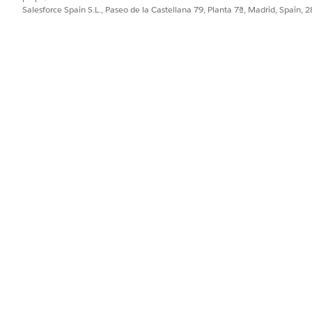
PROBLEMA?
Salesforce Spain S.L., Paseo de la Castellana 79, Planta 7ª, Madrid, Spain, 
ejorar!