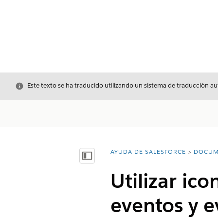
Cerrar
Este texto se ha traducido utilizando un sistema de traducción a
AYUDA DE SALESFORCE
DOCUM
Usted está aquí:
Mostrar índice de materias
Utilizar ic
eventos y e