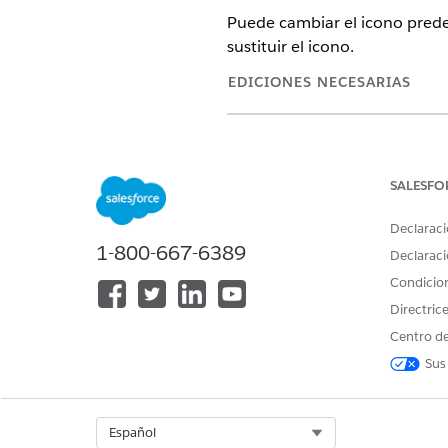
Puede cambiar el icono prede
sustituir el icono.
EDICIONES NECESARIAS
Disponible en: Lightning Experi
Disponible en:
Professional Edi
SALESFO
Desde Configuración, en el 
Seleccione
Eventos y eventos
Declaraci
1-800-667-6389
Para el icono que desea camb
Declaraci
Haga clic en
Cargar archivos
,
Condicio
Guarde sus cambios.
Directric
CONSULTE TAMBIÉN:
Centro de
Sus
Directrices y prácticas reco
Select Org
Español