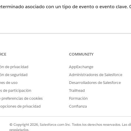
terminado asociado con un tipo de evento o evento clave. 
ence
tion
,
Enterprise Edition
y
Unlimited Edition
RCE
COMMUNITY
cuadro Búsqueda rápida, introduzca
y, a continuación, sele
Iconos
clave.
ón de privacidad
AppExchange
iar, haga clic en
y seleccione
Icono Cambiar
.
ón de seguridad
Administradores de Salesforce
 y seleccione el archivo SVG para el icono.
nes de uso
Desarrolladores de Salesforce
es de participación
Trailhead
 preferencias de cookies
Formación
 opciones de privacidad
Confianza
mendadas sobre iconos personalizados
© Copyright 2026, Salesforce.com Inc. Todos los derechos reservados. Las d
propietarios.