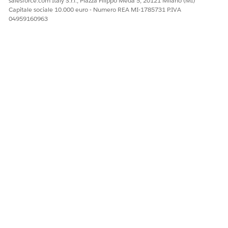
salesforce.com Italy S.r.l., Piazza Filippo Meda 5, 20121 Milano (MI)
Capitale sociale 10.000 euro - Numero REA MI-1785731 P.IVA
04959160963