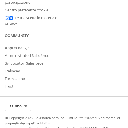
partecipazione
Per impostazione predefinita, sono disponibili le
NOTA
Centro preferenze cookie
configurazioni AdvisorEventRecordType e
AdvisorTaskRecordType. Questi record includono i tipi
Le tue scelte in materia di
di record AdvisorEvent e AdvisorTask per il calcolo nelle
privacy
date della prossima e dell'ultima interazione.
COMMUNITY
Fare clic su
Nuovo
.
AppExchange
Immettere un'etichetta.
Amministratori Salesforce
Specificare il Nome oggetto, ad esempio Evento.
Specificare il nome del tipo di record, ad esempio
Sviluppatori Salesforce
ClientAssociateEvent.
Trailhead
Salvare le modifiche.
Formazione
Trust
QUESTO ARTICOLO HA RISOLTO IL PROBLEMA?
Facci sapere, così possiamo migliorare!
Select Org
Italiano
Sì
No
© Copyright 2026, Salesforce.com Inc. Tutti i diritti riservati. Vari marchi di
proprietà dei rispettivi titolari.