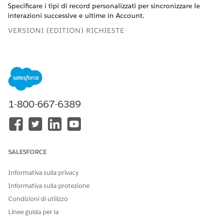
Specificare i tipi di record personalizzati per sincronizzare le
interazioni successive e ultime in Account.
VERSIONI (EDITION) RICHIESTE
Disponibile nelle versioni: Lightning Experience
Disponibile nelle versioni:
Professional Edition
,
Enterprise
Edition
e
Unlimited Edition
1-800-667-6389
Si tratta di una funzione del pacchetto gestito Financial
Services Cloud.
Da
Imposta
nella casella Ricerca veloce, immettere
Tipi
di metadati
personalizzati e quindi selezionare
Tipi di
metadati
personalizzati.
SALESFORCE
Fare clic su
Gestisci record
accanto a
InteractionFieldUpdate.
Informativa sulla privacy
Informativa sulla protezione
Condizioni di utilizzo
Linee guida per la