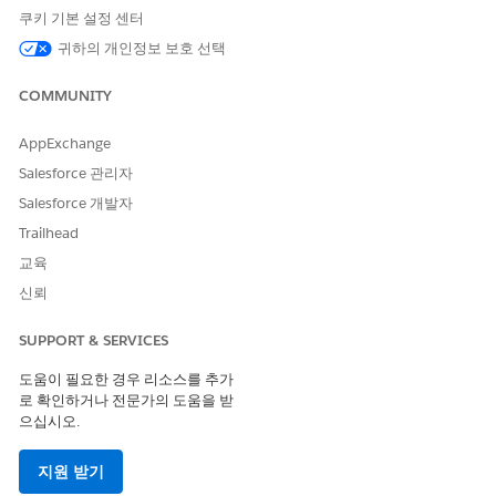
쿠키 기본 설정 센터
이벤트 등 개체 이름을 지정합니다.
ClientAssociateEvent와 같은 레코드 유형 이름을 지정합니다.
귀하의 개인정보 보호 선택
변경 사항을 저장합니다.
COMMUNITY
AppExchange
이 기사를 통해 문제를 해결했습니까?
Salesforce 관리자
개선을 위한 의견을 보내주세요.
Salesforce 개발자
예
아니요
Trailhead
교육
신뢰
SUPPORT & SERVICES
도움이 필요한 경우 리소스를 추가
로 확인하거나 전문가의 도움을 받
으십시오.
지원 받기