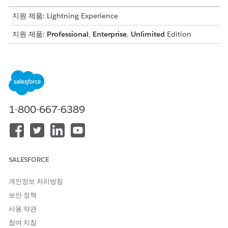
지원 제품: Lightning Experience
지원 제품:
Professional
,
Enterprise
,
Unlimited
Edition
이것은 Financial Services Cloud 관리형 패키지 기능입니다.
빠른 찾기 상자의
설정
에서
을
사용자 정의 메타데이터 유형
입력한 다음,
사용자 정의 메타데이터 유형
을 선택합니다.
InteractionFieldUpdate 옆에 있는
레코드 관리
를 클릭합니다.
1-800-667-6389
기본적으로 AdvisorEventRecordType 및
노트
SALESFORCE
AdvisorTaskRecordType 구성을 사용할 수 있습니다. 해당
레코드에는 다음과 마지막 상호 작용 날짜의 계산을 위한
개인정보 처리방침
AdvisorEvent 및 AdvisorTask 레코드 유형이 포함됩니다.
보안 정책
사용 약관
새로 만들기
를 클릭합니다.
참여 지침
레이블을 입력합니다.