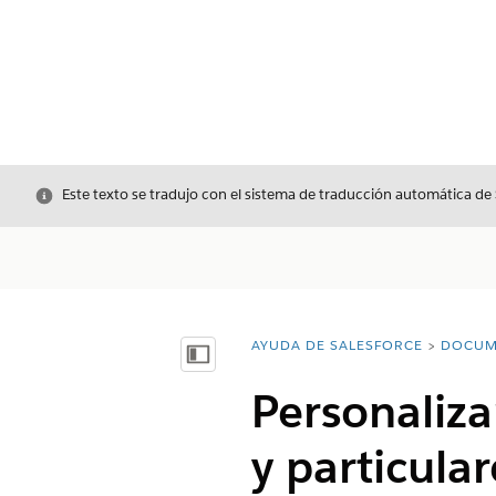
Cerrar
Este texto se tradujo con el sistema de traducción automática de
AYUDA DE SALESFORCE
DOCUM
Usted está aquí:
Mostrar índice de materias
Personaliza
y particula