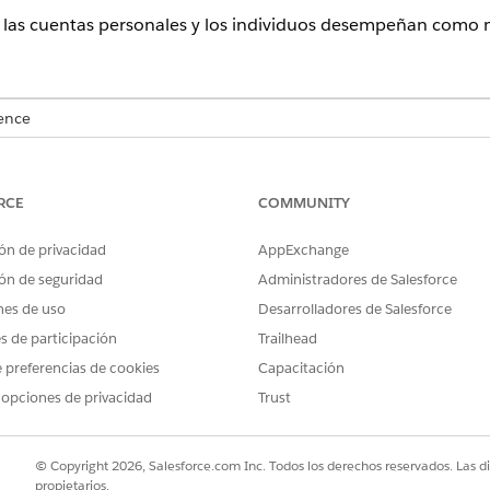
e las cuentas personales y los individuos desempeñan como
ence
rise
y
Unlimited
donde Financial Services Cloud está activada
RCE
COMMUNITY
aquete gestionado de Financial Services Cloud.
stor de objetos, abra
Relaciones de contacto
de cuenta y luego
Ca
ón de privacidad
AppExchange
ón de seguridad
Administradores de Salesforce
según sea necesario.
nes de uso
Desarrolladores de Salesforce
es de participación
Trailhead
 preferencias de cookies
Capacitación
 opciones de privacidad
Trust
PROBLEMA?
ejorar!
© Copyright 2026, Salesforce.com Inc. Todos los derechos reservados. Las d
propietarios.