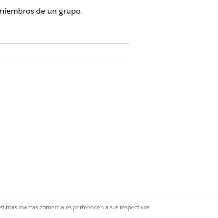
 miembros de un grupo.
mpos y relaciones
.
Sí
No
istintas marcas comerciales pertenecen a sus respectivos