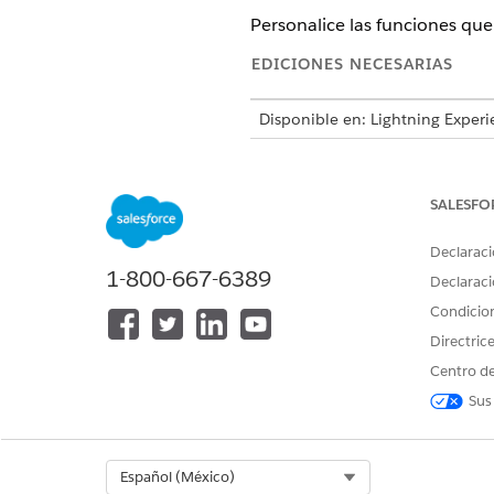
Personalice las funciones qu
EDICIONES NECESARIAS
Disponible en: Lightning Experi
Disponible en: Ediciones
Enterp
SALESFO
Esta es una función de p
Desde Configuración en el Ge
Declaraci
Seleccione
Funciones
.
1-800-667-6389
Declaraci
Agregue o elimine funciones 
Condicio
Guarde sus cambios.
Directric
Centro de
Sus
¿RESOLVIÓ ESTE ARTÍCULO SU 
¡Háganos saber cómo podemos m
Select Org
Español (México)