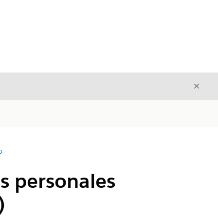
Cerrar
Cerrar
D
as personales
)