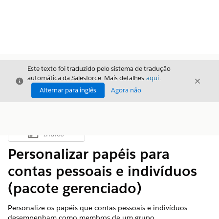
Este texto foi traduzido pelo sistema de tradução
automática da Salesforce. Mais detalhes
aqui
.
Fechar
Fecha
Fechar
Alternar para inglês
Agora não
Índice
Mostrar índice
Personalizar papéis para
contas pessoais e indivíduos
(pacote gerenciado)
Personalize os papéis que contas pessoais e indivíduos
desempenham como membros de um grupo.