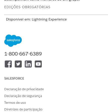
EDIÇÕES OBRIGATÓRIAS
Disponível em: Lightning Experience
Disponível em: Edições
Enterprise
e
Unlimited
em que o
Financial Services Cloud está habilitado
Esse é um recurso de pacote gerenciado do Financial
Services Cloud.
1-800-667-6389
Em Configuração no Gerenciador de objetos, abra
Relacionamentos de contato de
conta
e depois
Campos e
relacionamentos
.
Selecione
Papéis
.
SALESFORCE
Adicione ou exclua papéis conforme necessário.
Salve suas alterações.
Declaração de privacidade
Declaração de segurança
Termos de uso
ESTE ARTIGO RESOLVEU SEU PROBLEMA?
Diretrizes de participação
Diga-nos para podermos melhorar!