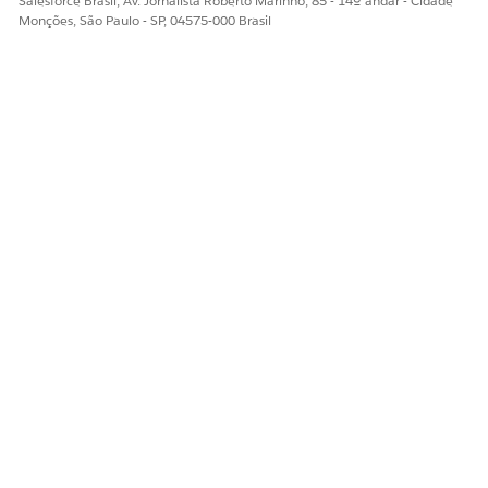
Salesforce Brasil, Av. Jornalista Roberto Marinho, 85 - 14º andar - Cidade
Monções, São Paulo - SP, 04575-000 Brasil