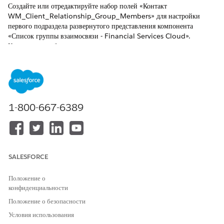
Создайте или отредактируйте набор полей «Контакт
WM_Client_Relationship_Group_Members» для настройки
первого подраздела развернутого представления компонента
«Список группы взаимосвязи - Financial Services Cloud».
Компонент отображается во взаимосвязи организации-лица или
отдельного профиля ta Pub /templateb.
ТРЕБУЕМЫЕ ВЕРСИИ
Доступно в версиях: Lightning Experience
1-800-667-6389
Доступно в версиях:
Professional Edition
,
Enterprise Edition
и
Unlimited Edition
.
Это функция управляемого пакета Financial Services Cloud.
SALESFORCE
Компонент «Список группы взаимосвязи - Financial Services
Cloud» отображает таблицу сведений об организации для
Положение о
участников группы взаимосвязи. Первый подраздел отображает
конфиденциальности
контактные данные участников группы взаимосвязи.
Положение о безопасности
Условия использования