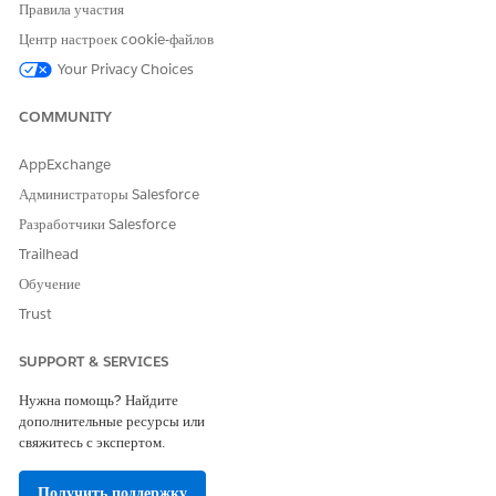
Правила участия
Центр настроек cookie-файлов
Your Privacy Choices
COMMUNITY
Создайте или отредактируйте набор полей
WM_Client_Relationship_Group_Members в объекте «Контакт»
AppExchange
для настройки столбцов, отображаемых для каждой группы
Администраторы Salesforce
взаимосвязи.
Разработчики Salesforce
Trailhead
Обучение
Trust
Набор полей
ПРИМЕЧАНИЕ
WM_Client_Relationship_Group_Members Contact
SUPPORT & SERVICES
создается по умолчанию для новых организаций.
Нужна помощь? Найдите
дополнительные ресурсы или
В меню «Настройка» откройте
«Менеджер объектов»
.
свяжитесь с экспертом.
Введите строку «
» в поле «Быстрый поиск» и нажмите
Контакт
«Контакт
».
Получить поддержку