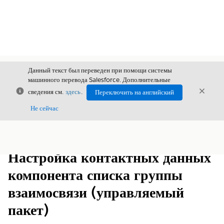
Данный текст был переведен при помощи системы
машинного перевода Salesforce. Дополнительные
Закрыть
Закры
сведения см.
здесь
.
Переключить на английский
Закрыт
Не сейчас
Содержание
Показать содержание
Настройка контактных данных
компонента списка группы
взаимосвязи (управляемый
пакет)