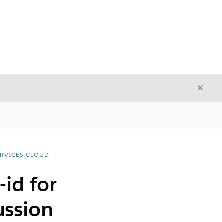
Luk
Luk
ERVICES CLOUD
id for
ussion