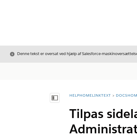
Luk
Denne tekst er oversat ved hjælp af Salesforce-maskinoversættelse
HELPHOMELINKTEXT
DOCSHOM
breadcrumbDescription
Vis indholdsfortegnelse
Tilpas side
Administrat