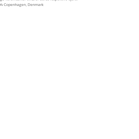
604 Copenhagen, Denmark
Ja
Nej