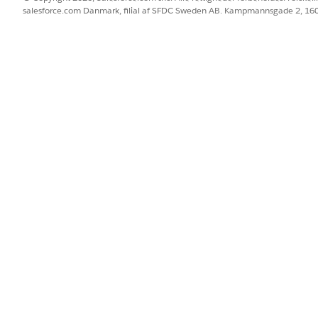
salesforce.com Danmark, filial af SFDC Sweden AB. Kampmannsgade 2, 1
re kontosidelayouts og sidelayouts for økonomikonti.
.
nde og vælge
Retail Banking
.
 appmenuen Retail Banking.
-id for de finansielle konti med dit kernesystem-id.
BLEM?
 os!