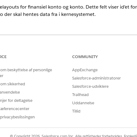
idelayouts for finansiel konto og konto. Dette felt viser id'et f
o der skal hentes data fra i kernesystemet.
nce
rprise
og
Unlimited
Edition
RCE
COMMUNITY
BRUGERTILLADELSER PÅKRÆVET
 om beskyttelse af personlige
AppExchange
er
idelayout:
Tilpas applikation
Salesforce-administratorer
 om sikkerhed
Salesforce-udviklere
ervices Cloud-pakke skal være installeret i Salesforce, før du
r anvendelse
Trailhead
njer for deltagelse
Uddannelse
psætning.
ræferencecenter
Tillid
feltet Find hurtigt, og vælg derefter
Finansiel konto
.
privacybeslissingen
iel konto (Bankvirksomhed)
i Sidelayouts.
ltet Find hurtigt.
 til ruden Oplysninger.
© Copyright 2026, Salesforce.com Inc. Alle rettigheder forbeholdes. Forskell