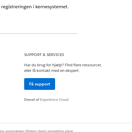
or registreringen i kernesystemet.
SUPPORT & SERVICES
Har du brug for hjælp? Find flere ressourcer,
eller få kontakt med en ekspert.
Få support
 kan udføre disse trin.
Drevet af
Experience Cloud
ige varemærker tilhører deres respektive ejere.