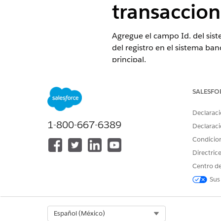
transaccion
Agregue el campo Id. del sist
del registro en el sistema ban
principal.
EDICIONES NECESARIAS
SALESFO
Disponible en: Lightning Experi
Declaraci
Disponible en:
Professional Edi
1-800-667-6389
Declaraci
Condicio
Directric
Para crear y modificar formatos
Centro de
El paquete gestionado Financi
Sus
Actualice los formatos de pág
En Configuración, vaya a
Select Org
Español (México)
En el cuadro Búsqueda rá