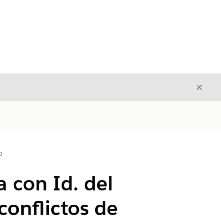
Cerrar
Cerrar
D
 con Id. del
conflictos de