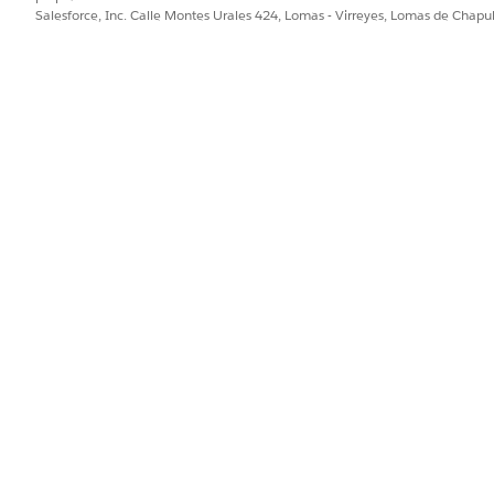
aga clic en
Salesforce, Inc. Calle Montes Urales 424, Lomas - Virreyes, Lomas de Chap
Formato de cuenta financiera (banca)
.
pida, ingrese
de origen.
Id. del sistema
 sistema de origen al panel Información.
para otros formatos de página Cuenta y Cuenta financiera.
stema de origen.
icación, encuentre y seleccione
Retail Banking
.
ación Retail Banking, haga clic en
Cuentas financieras
.
 sistema de origen para las cuentas financieras con su Id. del siste
PROBLEMA?
ejorar!