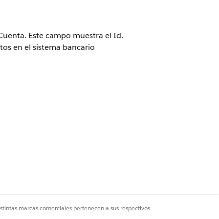
 Cuenta. Este campo muestra el Id.
atos en el sistema bancario
der completar estos pasos.
istintas marcas comerciales pertenecen a sus respectivos
nta financiera
.