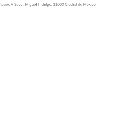
ultepec V Secc., Miguel Hidalgo, 11000 Ciudad de México
ma bancario principal.
Sí
No