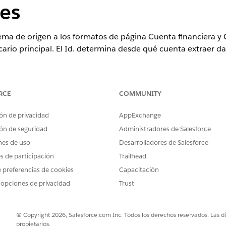
es
ema de origen a los formatos de página Cuenta financiera y
cario principal. El Id. determina desde qué cuenta extraer d
RCE
COMMUNITY
ence
ón de privacidad
AppExchange
tion
,
Enterprise Edition
y
Unlimited Edition
ón de seguridad
Administradores de Salesforce
nes de uso
Desarrolladores de Salesforce
PERMISOS DE USUARIO NECESARIOS
es de participación
Trailhead
 de página:
Personalizar aplicación
 preferencias de cookies
Capacitación
al Services Cloud debe instalarse en Salesforce antes de po
 opciones de privacidad
Trust
ina.
Gestor de objetos
.
© Copyright 2026, Salesforce.com Inc. Todos los derechos reservados. Las d
pida, ingrese
y, a continuación, seleccione
Cue
Cuenta financiera
propietarios.