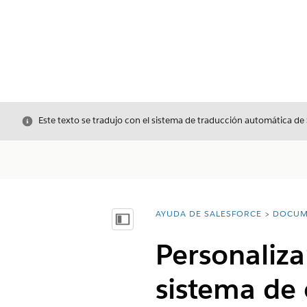
Cerrar
Este texto se tradujo con el sistema de traducción automática de
AYUDA DE SALESFORCE
DOCUM
Usted está aquí:
Mostrar índice de materias
Personaliza
sistema de 