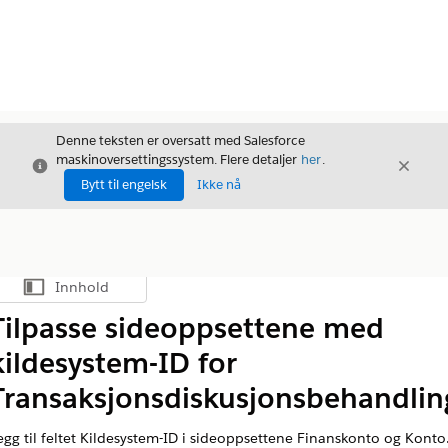
Denne teksten er oversatt med Salesforce
maskinoversettingssystem. Flere detaljer
her
.
Avslutt
Avslut
Avslutt
Bytt til engelsk
Ikke nå
Innhold
Vis innholdsfortegnelse
Tilpasse sideoppsettene med
kildesystem-ID for
Transaksjonsdiskusjonsbehandlin
egg til feltet Kildesystem-ID i sideoppsettene Finanskonto og Konto