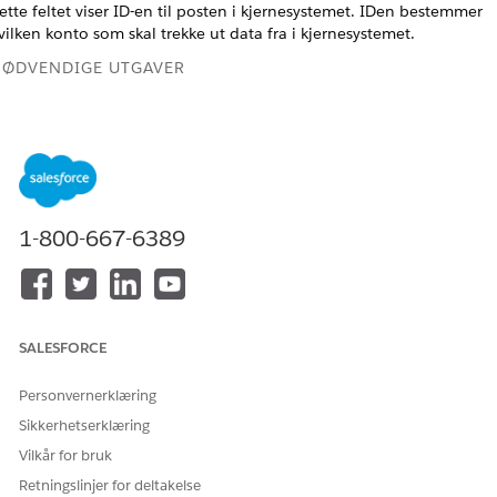
ette feltet viser ID-en til posten i kjernesystemet. IDen bestemmer
vilken konto som skal trekke ut data fra i kjernesystemet.
ØDVENDIGE UTGAVER
Tilgjengelig i Lightning Experience
Tilgjengelig i
Professional
,
Enterprise
og
Unlimited
Edition
NØDVENDIGE BRUKERTILLATELSER
1-800-667-6389
For å opprette og redigere
Tilpasse program
sideoppsett:
en administrerte pakken Financial Services Cloud må installeres i
alesforce før du kan utføre disse trinnene.
SALESFORCE
Oppdater sideoppsettene.
Personvernerklæring
Gå til
Objektbehandling
under Oppsett.
Skriv inn
i Hurtigsøk-feltet, og velg deretter
Økonomikonto
Sikkerhetserklæring
Økonomikonto
.
Vilkår for bruk
Klikk på
Økonomikonto (bank)oppsett
i Sideoppsett.
Retningslinjer for deltakelse
Skriv inn
i Hurtigsøk-feltet.
kildesystem-ID