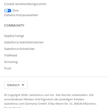
Organisation mit
Data 360
zu verbinden.
Cookie-Voreinstellungscenter
Ihre
Datenschutzauswahlen
KONNTEN SIE IHR PROBLEM MITHILFE DIESES ARTIKELS
COMMUNITY
LÖSEN?
Geben Sie uns Feedback, damit wir uns verbessern können.
AppExchange
Salesforce-Administratoren
Ja
Nein
Salesforce-Entwickler
Trailhead
Schulung
Trust
Select Org
Deutsch
© Copyright 2026, Salesforce.com Inc. Alle Rechte vorbehalten. Die
verschiedenen Marken sind Eigentum der jeweiligen Inhaber.
Salesforce.com Germany GmbH, Erika-Mann-Str. 31, 80636 München,
Deutschland