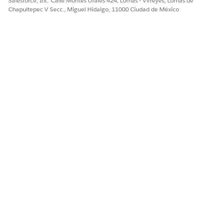
Salesforce, Inc. Calle Montes Urales 424, Lomas - Virreyes, Lomas de
Chapultepec V Secc., Miguel Hidalgo, 11000 Ciudad de México