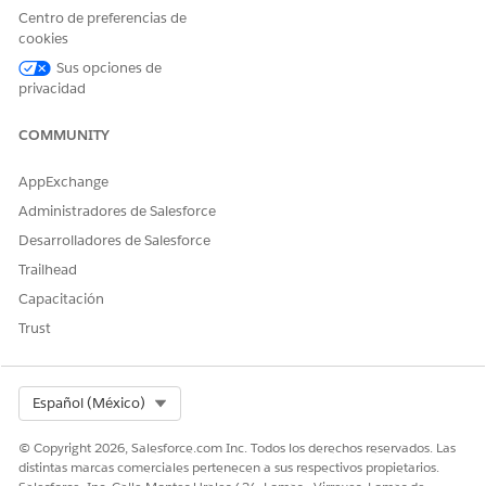
organización de Salesforce con
Data 360
.
Centro de preferencias de
cookies
Sus opciones de
privacidad
¿RESOLVIÓ ESTE ARTÍCULO SU PROBLEMA?
¡Háganos saber cómo podemos mejorar!
COMMUNITY
Sí
No
AppExchange
Administradores de Salesforce
Desarrolladores de Salesforce
Trailhead
Capacitación
Trust
Select Org
Español (México)
© Copyright 2026, Salesforce.com Inc. Todos los derechos reservados. Las
distintas marcas comerciales pertenecen a sus respectivos propietarios.