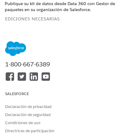
Publique su kit de datos desde
Data 360
con Gestor de
paquetes en su organización de Salesforce.
EDICIONES NECESARIAS
Financial Services Cloud está disponible en Lightning
Experience.
Disponible en:
Professional Edition
,
Enterprise Edition
y
Unlimited Edition
1-800-667-6389
Asignar permisos de Data 360 para Financial Services
Cloud
Para acceder a Asignaciones de DMO de Financial Services
Cloud, Transmisiones de datos y Perspectivas calculadas
en Data Cloud, asigne Usuario administrador de Data
SALESFORCE
Cloud para Financial Services Cloud o Usuario de Data
Cloud para Financial Services Cloud.
Declaración de privacidad
Declaración de seguridad
Implementar transmisiones de datos de Financial Services
Cloud para objetos estándar
Condiciones de uso
Cree una transmisión de datos para conectar su
Directrices de participación