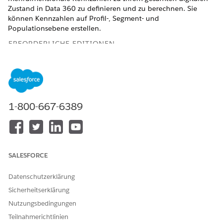
Zustand in
Data 360
zu definieren und zu berechnen. Sie
können Kennzahlen auf Profil-, Segment- und
Populationsebene erstellen.
ERFORDERLICHE EDITIONEN
Financial Services Cloud ist in Lightning Experience
verfügbar.
Verfügbarkeit:
Professional
,
Enterprise
und
Unlimited
Edition
1-800-667-6389
Verwenden Sie diese berechneten Financial Services Cloud-
Statistiken, um mehr über Ihre Kunden zu erfahren und
Trends zu identifizieren.
SALESFORCE
NAME
BESCHREIBUNG
Datenschutzerklärung
Durchschnittliche
Anzahl der Monate, in denen
monatliche
Ausgaben aus verfügbaren Salden
Sicherheitserklärung
Ausgabenabdeckung
bezahlt werden können.
Nutzungsbedingungen
Einzahlungen für 3
Durchschnittliche und
Teilnahmerichtlinien