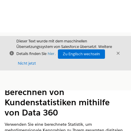
Dieser Text wurde mit dem maschinellen
Übersetzungssystem von Salesforce übersetzt. Weitere
Schließen
Schli
Details finden Sie
hier
.
Zu Englisch wechseln
Schließ
Nicht jetzt
Inhalt
Inhalt anzeigen
Berechnen von
Kundenstatistiken mithilfe
von Data 360
Verwenden Sie eine berechnete Statistik, um
mehrdimensionale Kennzahlen zu Ihrem gesamten digitalen