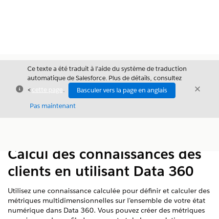
Ce texte a été traduit à l’aide du système de traduction
automatique de Salesforce. Plus de détails, consultez
Fermer
Ferme
<
cette page
.
Basculer vers la page en anglais
Fermer
Pas maintenant
Table des
Afficher la table des matières
matières
Calcul des connaissances des
clients en utilisant Data 360
Utilisez une connaissance calculée pour définir et calculer des
métriques multidimensionnelles sur l'ensemble de votre état
numérique dans
Data 360
. Vous pouvez créer des métriques