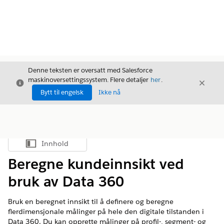
Denne teksten er oversatt med Salesforce
maskinoversettingssystem. Flere detaljer
her
.
Avslutt
Avslut
Avslutt
Bytt til engelsk
Ikke nå
Innhold
Vis innholdsfortegnelse
Beregne kundeinnsikt ved
bruk av Data 360
Bruk en beregnet innsikt til å definere og beregne
flerdimensjonale målinger på hele den digitale tilstanden i
Data 360
. Du kan opprette målinger på profil-, segment- og