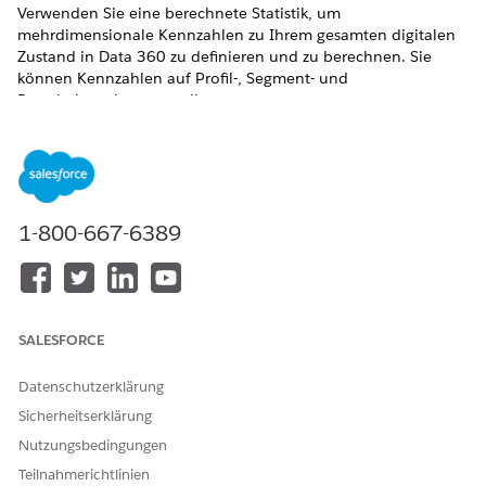
Verwenden Sie eine berechnete Statistik, um
mehrdimensionale Kennzahlen zu Ihrem gesamten digitalen
Zustand in
Data 360
zu definieren und zu berechnen. Sie
können Kennzahlen auf Profil-, Segment- und
Populationsebene erstellen.
ERFORDERLICHE EDITIONEN
Financial Services Cloud ist in Lightning Experience
verfügbar.
1-800-667-6389
Verfügbarkeit:
Professional
,
Enterprise
und
Unlimited
Edition
Dies ist eine Funktion für verwaltete Financial Services
SALESFORCE
Cloud-Pakete.
Liste der berechneten Financial Services Cloud-Statistiken für
Datenschutzerklärung
das verwaltete Financial Services Cloud-Paket.
Sicherheitserklärung
Verwenden Sie diese berechneten Financial Services Cloud-
Nutzungsbedingungen
Statistiken, um mehr über Ihre Kunden zu erfahren und
Teilnahmerichtlinien
Trends zu identifizieren.