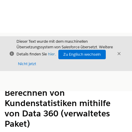
Dieser Text wurde mit dem maschinellen
Übersetzungssystem von Salesforce übersetzt. Weitere
Schließen
Schli
Details finden Sie
hier
.
Zu Englisch wechseln
Schließ
Nicht jetzt
Inhalt
Inhalt anzeigen
Berechnen von
Kundenstatistiken mithilfe
von Data 360 (verwaltetes
Paket)