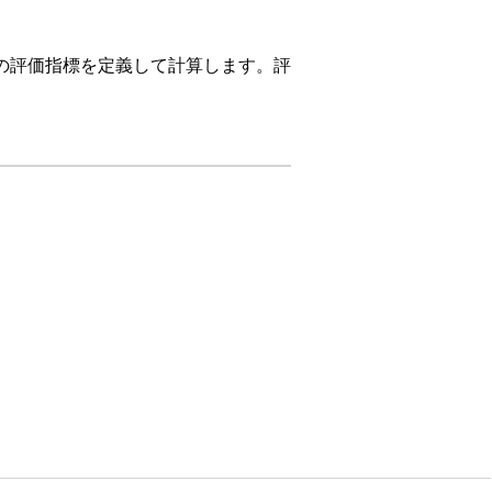
の評価指標を定義して計算します。評
tion
トのリスト。
についての詳細を確認し、トレンドを特定し
。