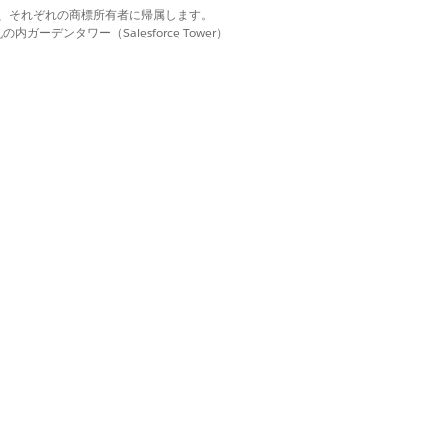
d. それぞれの商標は、それぞれの商標所有者に帰属します。
。
ーデンタワー（Salesforce Tower）
均。
均。
。
ジット使用量の比率。
の合計から、残高合計を差し引いた金
比率。
務目標。