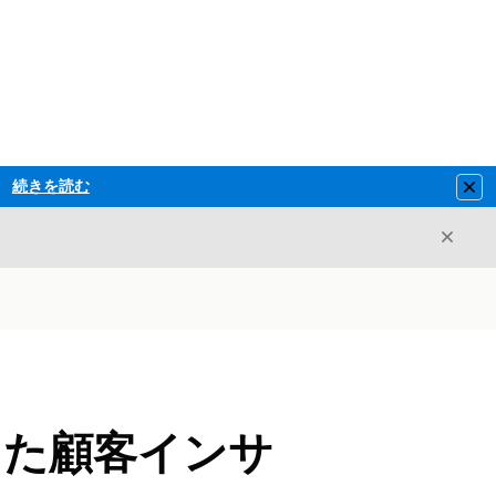
続きを読む
Clo
閉じ
閉じる
用した顧客インサ