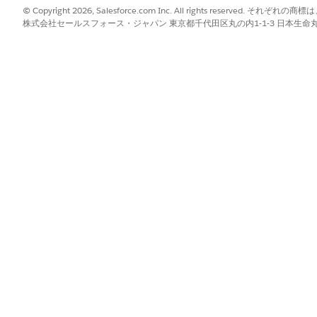
© Copyright 2026, Salesforce.com Inc. All rights reserve
月間の入金)
前月末日からの過去 6 か月間の預金総額/平均
株式会社セールスフォース・ジャパン 東京都千代田区丸の内1-1-3 日本生命丸の内ガ
前月末日からの過去 1 年間の預金総額/平均。
前月末日からの過去 3 か月間の経費の合計/平
前月末日からの過去 6 か月間の経費の合計/平
前月末日からの過去 1 年間の経費の合計/平均
re Cover (毎月の平均支出
使用可能な残高から経費を支払える月数。
すべてのカードで利用可能なクレジットのクレ
管理口座と保有口座の両方を含む金融口座残高
額。
保有金融口座残高に対する管理金融口座残高の
ユーザーの財務目標の状況。
1 か月以内に完了する予定のすべての有効な財