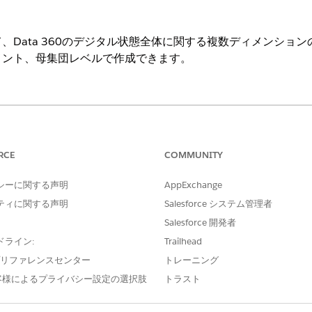
て、
Data 360
のデジタル状態全体に関する複数ディメンション
メント、母集団レベルで作成できます。
 は Lightning Experience で使用できます。
fessional
Edition、
Enterprise
Edition、および
Unlimited
Edi
RCE
COMMUNITY
vices Cloud 管理パッケージ機能です。
シーに関する声明
AppExchange
ティに関する声明
Salesforce システム管理者
ud 管理パッケージの Financial Services Cloud 計算済みインサイ
Salesforce 開発者
rvices Cloud の計算済みインサイトを使用して、クライアント
ドライン:
Trailhead
e プリファレンスセンター
トレーニング
説明
客様によるプライバシー設定の選択肢
トラスト
月間の入金)
前月末日からの過去 3 か月間の預金総額/平均