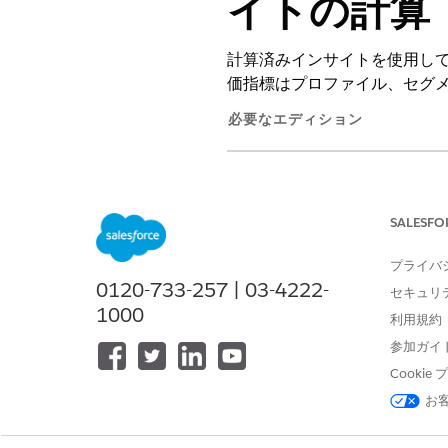
イトの計算
計算済みインサイトを使用し
価指標はプロファイル、セグ
必要なエディション
Financial Services Cloud
使用可能なエディション:
Pro
SALESFO
これは Financial Ser
プライバ
0120-733-257 | 03-4222-
セキュリ
Financial Services Clo
1000
利用規約
これらの Financial Se
参加ガイ
ます。
Cooki
名前
お
Deposits for 3 Months (3 か