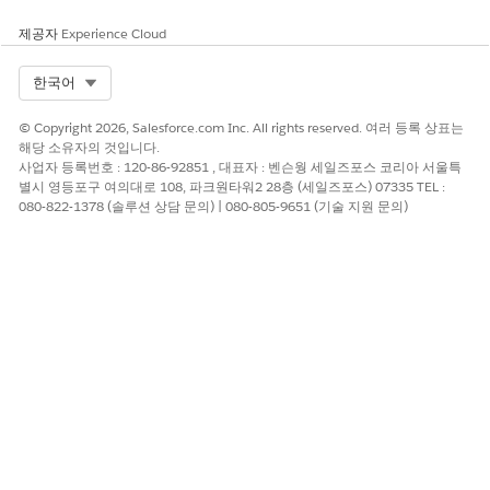
목표 상태
사용자의 금융 목표 상태입니다.
제공자
Experience Cloud
목표 1개월 이후
1개월 이내에 완료될 예정인 모든 활
성 금융 목표입니다.
Select Org
한국어
총 수입 보험 증권 갱신
갱신 날짜가 지난 6개월 이내인 보험
© Copyright 2026, Salesforce.com Inc. All rights reserved. 여러 등록 상표는
율
증권 갱신율입니다. 요금은 총 수입 보
해당 소유자의 것입니다.
험료를 기반으로 합니다.
사업자 등록번호 : 120-86-92851 , 대표자 : 벤슨웡 세일즈포스 코리아 서울특
별시 영등포구 여의대로 108, 파크원타워2 28층 (세일즈포스) 07335 TEL :
총 수입 보험료 신규 비
유효 일자가 지난 30일 이내인 총 수
080-822-1378 (솔루션 상담 문의) | 080-805-9651 (기술 지원 문의)
즈니스
입 보험료 증권의 총액입니다.
외부 금융 계정 잔액
일반, 투자, 절감 및 확인 유형의 모든
금융 계정 잔액이 제외된 상태의 합계
입니다.
증권 갱신 <30일: 소비
향후 30일 이내에 갱신될 고객의 보험
자
증권입니다.
증권 갱신 <30일:
향후 30일 이내에 갱신될 생산자의 보
Producer
험 증권입니다.
보험 증권의 획득한 커
유효 일자가 지난 6개월 이내인 모든
미션
보험 증권의 커미션 총액입니다.